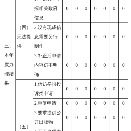
握相关政府
0
0
0
0
0
0
0
信息
（四）
2.没有现成信
无法提
息需要另行
0
0
0
0
0
0
0
三、
供
制作
本年
3.补正后申请
度办
内容仍不明
0
0
0
0
0
0
0
理结
确
果
1.信访举报投
0
0
0
0
0
0
0
诉类申请
2.重复申请
0
0
0
0
0
0
0
3.要求提供公
0
0
0
0
0
0
0
开出版物
（五）