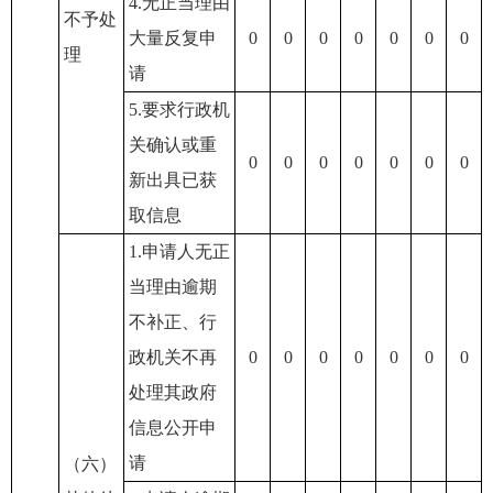
4.无正当理由
不予处
大量反复申
0
0
0
0
0
0
0
理
请
5.要求行政机
关确认或重
0
0
0
0
0
0
0
新出具已获
取信息
1.申请人无正
当理由逾期
不补正、行
政机关不再
0
0
0
0
0
0
0
处理其政府
信息公开申
请
（六）