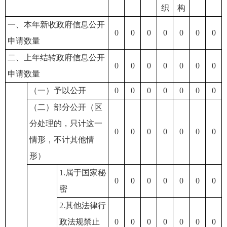
织
构
一、本年新收政府信息公开
0
0
0
0
0
0
0
申请数量
二、上年结转政府信息公开
0
0
0
0
0
0
0
申请数量
（一）予以公开
0
0
0
0
0
0
0
（二）部分公开（区
分处理的，只计这一
0
0
0
0
0
0
0
情形，不计其他情
形）
1.属于国家秘
0
0
0
0
0
0
0
密
2.其他法律行
政法规禁止
0
0
0
0
0
0
0