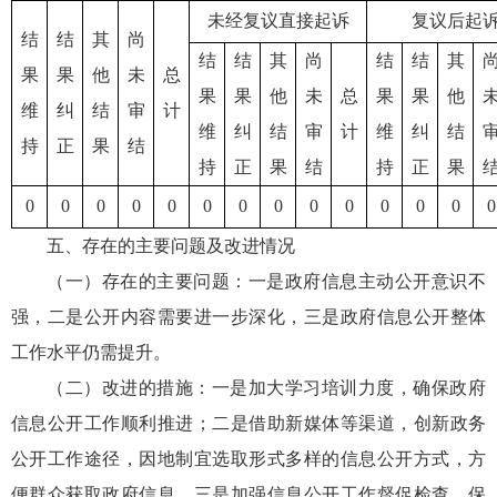
未经复议直接起诉
复议后起
结
结
其
尚
结
结
其
尚
结
结
其
果
果
他
未
总
果
果
他
未
总
果
果
他
维
纠
结
审
计
维
纠
结
审
计
维
纠
结
持
正
果
结
持
正
果
结
持
正
果
0
0
0
0
0
0
0
0
0
0
0
0
0
0
五、存在的主要问题及改进情况
（一）存在的主要问题：一是政府信息主动公开意识不
强，二是公开内容需要进一步深化，三是政府信息公开整体
工作水平仍需提升。
（二）改进的措施：一是加大学习培训力度，确保政府
信息公开工作顺利推进；二是借助新媒体等渠道，创新政务
公开工作途径，因地制宜选取形式多样的信息公开方式，方
便群众获取政府信息。三是加强信息公开工作督促检查，保