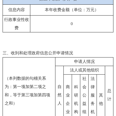
信息内容
本年收费金额（单位：万元）
行政事业性收
0
费
三、收到和处理政府信息公开申请情况
申请人情况
法人或其他组织
（本列数据的勾稽关系
社
法
为：第一项加第二项之
自
商
科
会
律
总
和，等于第三项加第四项
然
业
研
公
服
其
计
之和）
人
企
机
益
务
他
业
构
组
机