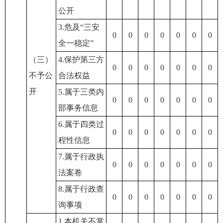
公开
3.危及“三安
0
0
0
0
0
0
0
全一稳定”
（三）
4.保护第三方
0
0
0
0
0
0
0
不予公
合法权益
开
5.属于三类内
0
0
0
0
0
0
0
部事务信息
6.属于四类过
0
0
0
0
0
0
0
程性信息
7.属于行政执
0
0
0
0
0
0
0
法案卷
8.属于行政查
0
0
0
0
0
0
0
询事项
1.本机关不掌