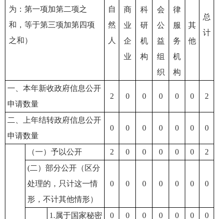
为：第一项加第二项之
自
商
科
会
律
总
和，等于第三项加第四项
然
业
研
公
服
其
计
之和）
人
企
机
益
务
他
业
构
组
机
织
构
一、本年新收政府信息公开
2
0
0
0
0
0
2
申请数量
二、上年结转政府信息公开
0
0
0
0
0
0
0
申请数量
（一）予以公开
2
0
0
0
0
0
2
(二）部分公开（区分
处理的，只计这一情
0
0
0
0
0
0
0
形，不计其他情形）
1.属于国家秘密
0
0
0
0
0
0
0