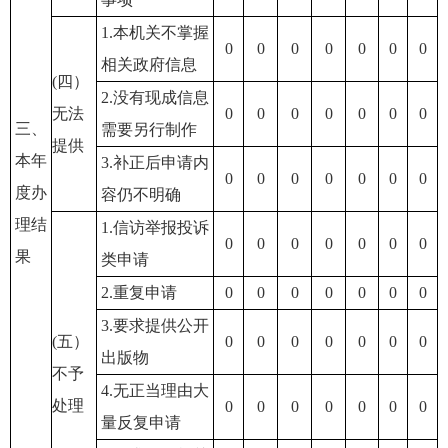
1.本机关不掌握
0
0
0
0
0
0
0
相关政府信息
(四）
2.没有现成信息
无法
0
0
0
0
0
0
0
三、
需要另行制作
提供
本年
3.补正后申请内
0
0
0
0
0
0
0
度办
容仍不明确
理结
1.信访举报投诉
0
0
0
0
0
0
0
果
类申请
2.重复申请
0
0
0
0
0
0
0
3.要求提供公开
(五）
0
0
0
0
0
0
0
出版物
不予
4.无正当理由大
处理
0
0
0
0
0
0
0
量反复申请