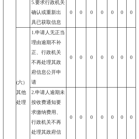
5.要求行政机关
确认或重新出
0
0
0
0
0
0
0
具已获取信息
1.申请人无正当
理由逾期不补
正、行政机关
0
0
0
0
0
0
0
不再处理其政
府信息公开申
请
(六）
其他
2.申请人逾期未
处理
按收费通知要
求缴纳费用、
0
0
0
0
0
0
0
行政机关不再
处理其政府信