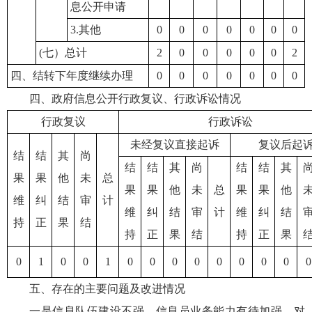
息公开申请
3.其他
0
0
0
0
0
0
0
(七）总计
2
0
0
0
0
0
2
四、结转下年度继续办理
0
0
0
0
0
0
0
四、政府信息公开行政复议、行政诉讼情况
行政复议
行政诉讼
未经复议直接起诉
复议后起
结
结
其
尚
结
结
其
尚
结
结
其
果
果
他
未
总
果
果
他
未
总
果
果
他
维
纠
结
审
计
维
纠
结
审
计
维
纠
结
持
正
果
结
持
正
果
结
持
正
果
0
1
0
0
1
0
0
0
0
0
0
0
0
0
五、存在的主要问题及改进情况
一是信息队伍建设不强。信息员业务能力有待加强，对