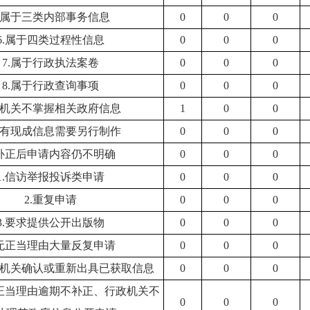
5.属于三类内部事务信息
0
0
0
6.属于四类过程性信息
0
0
0
7.属于行政执法案卷
0
0
0
8.属于行政查询事项
0
0
0
.本机关不掌握相关政府信息
1
0
0
.没有现成信息需要另行制作
0
0
0
.补正后申请内容仍不明确
0
0
0
1.信访举报投诉类申请
0
0
0
2.重复申请
0
0
0
3.要求提供公开出版物
0
0
0
.无正当理由大量反复申请
0
0
0
政机关确认或重新出具已获取信息
0
0
0
无正当理由逾期不补正、行政机关不
0
0
0