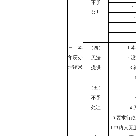
不予
公开
三、本
1
（四）
年度办
无法
2
理结果
提供
3
（五）
不予
处理
4
5.要求行
1.申请人