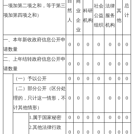
自
商
一项加第二项之和，等于第三
总
社会
法律
然
业
科研
其
项加第四项之和）
计
公益
服务
人
企
机构
他
组织
机构
业
一、本年新收政府信息公开申
0
0
0
0
0
0
0
请数量
二、上年结转政府信息公开申
0
0
0
0
0
0
0
请数量
（一）予以公开
0
0
0
0
0
0
0
（二）部分公开（区分处
理的，只计这一情形，不
0
0
0
0
0
0
0
计其他情形）
1.属于国家秘密
0
0
0
0
0
0
0
2.其他法律行政
0
0
0
0
0
0
0