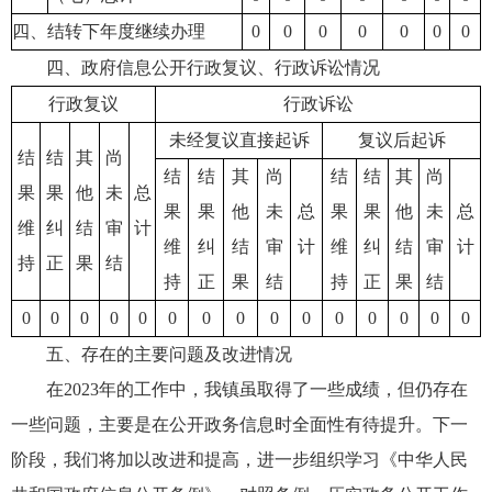
四、结转下年度继续办理
0
0
0
0
0
0
0
四、政府信息公开行政复议、行政诉讼情况
行政复议
行政诉讼
未经复议直接起诉
复议后起诉
结
结
其
尚
结
结
其
尚
结
结
其
尚
果
果
他
未
总
果
果
他
未
总
果
果
他
未
总
维
纠
结
审
计
维
纠
结
审
计
维
纠
结
审
计
持
正
果
结
持
正
果
结
持
正
果
结
0
0
0
0
0
0
0
0
0
0
0
0
0
0
0
五、存在的主要问题及改进情况
在2023年的工作中，我镇虽取得了一些成绩，但仍存在
一些问题，主要是在公开政务信息时全面性有待提升。下一
阶段，我们将加以改进和提高，进一步组织学习《中华人民