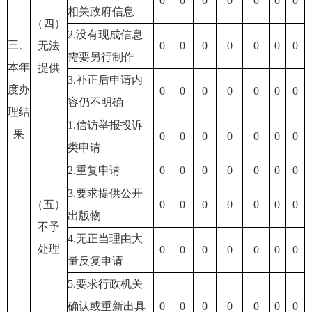
0
0
0
0
0
0
0
相关政府信息
（四）
2.没有现成信息
三、
无法
0
0
0
0
0
0
0
需要另行制作
本年
提供
3.补正后申请内
度办
0
0
0
0
0
0
0
容仍不明确
理结
1.信访举报投诉
果
0
0
0
0
0
0
0
类申请
2.重复申请
0
0
0
0
0
0
0
3.要求提供公开
（五）
0
0
0
0
0
0
0
出版物
不予
4.无正当理由大
处理
0
0
0
0
0
0
0
量反复申请
5.要求行政机关
确认或重新出具
0
0
0
0
0
0
0