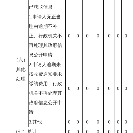
已获取信息
1.申请人无正当
理由逾期不补
正、行政机关不
0
0
0
0
0
0
0
再处理其政府信
息公开申请
（六）
2.申请人逾期未
其他
按收费通知要求
处理
缴纳费用、行政
0
0
0
0
0
0
0
机关不再处理其
政府信息公开申
请
3.其他
0
0
0
0
0
0
0
（七）总计
0
0
0
0
0
0
0