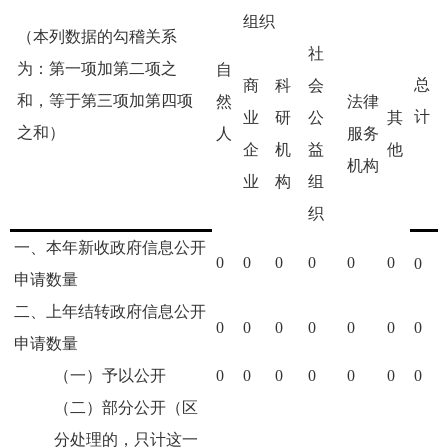
组织
（本列数据的勾稽关系
社
为：第一项加第二项之
自
总
商
科
会
和，等于第三项加第四项
然
法律
计
业
研
公
其
之和）
人
服务
企
机
益
他
机构
业
构
组
织
一、本年新收政府信息公开
0
0
0
0
0
0
0
申请数量
二、上年结转政府信息公开
0
0
0
0
0
0
0
申请数量
（一）予以公开
0
0
0
0
0
0
0
（二）部分公开（区
分处理的，只计这一