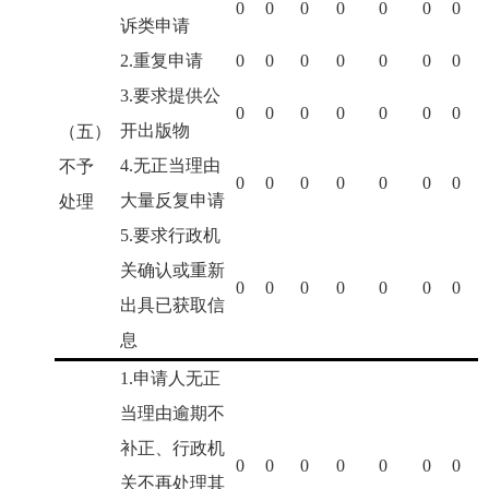
0
0
0
0
0
0
0
诉类申请
2.重复申请
0
0
0
0
0
0
0
3.要求提供公
0
0
0
0
0
0
0
开出版物
（五）
4.无正当理由
不予
0
0
0
0
0
0
0
大量反复申请
处理
5.要求行政机
关确认或重新
0
0
0
0
0
0
0
出具已获取信
息
1.申请人无正
当理由逾期不
补正、行政机
0
0
0
0
0
0
0
关不再处理其