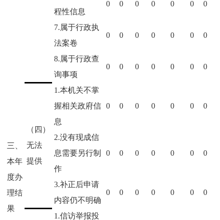
0
0
0
0
0
0
0
程性信息
7.属于行政执
0
0
0
0
0
0
0
法案卷
8.属于行政查
0
0
0
0
0
0
0
询事项
1.本机关不掌
握相关政府信
0
0
0
0
0
0
0
息
（四）
2.没有现成信
无法
三、
息需要另行制
0
0
0
0
0
0
0
提供
本年
作
度办
3.补正后申请
0
0
0
0
0
0
0
理结
内容仍不明确
果
1.信访举报投