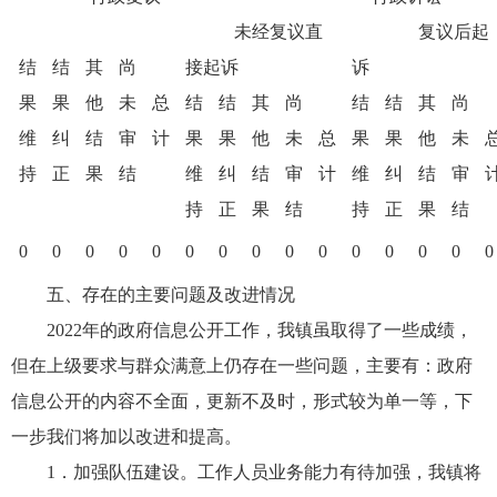
未经复议直
复议后起
结
结
其
尚
接起诉
诉
果
果
他
未
总
结
结
其
尚
结
结
其
尚
维
纠
结
审
计
果
果
他
未
总
果
果
他
未
持
正
果
结
维
纠
结
审
计
维
纠
结
审
持
正
果
结
持
正
果
结
0
0
0
0
0
0
0
0
0
0
0
0
0
0
0
五、存在的主要问题及改进情况
2022年的政府信息公开工作，我镇虽取得了一些成绩，
但在上级要求与群众满意上仍存在一些问题，主要有：政府
信息公开的内容不全面，更新不及时，形式较为单一等，下
一步我们将加以改进和提高。
1．加强队伍建设。工作人员业务能力有待加强，我镇将