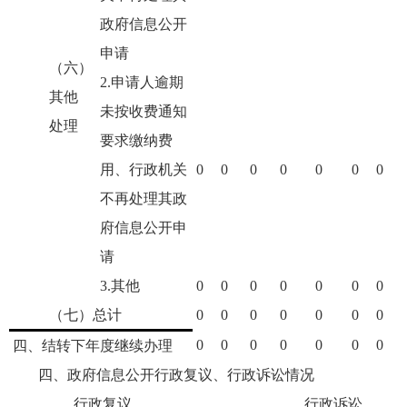
政府信息公开
申请
（六）
2.申请人逾期
其他
未按收费通知
处理
要求缴纳费
用、行政机关
0
0
0
0
0
0
0
不再处理其政
府信息公开申
请
3.其他
0
0
0
0
0
0
0
（七）总计
0
0
0
0
0
0
0
0
0
0
0
0
0
0
四、结转下年度继续办理
四、政府信息公开行政复议、行政诉讼情况
行政复议
行政诉讼