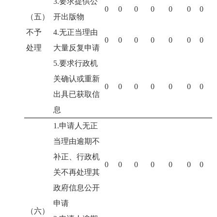
3.要求提供公
0
0
0
0
0
0
0
（五）
开出版物
不予
4.无正当理由
0
0
0
0
0
0
0
处理
大量反复申请
5.要求行政机
关确认或重新
0
0
0
0
0
0
0
出具已获取信
息
1.申请人无正
当理由逾期不
补正、行政机
0
0
0
0
0
0
0
关不再处理其
政府信息公开
申请
（六）