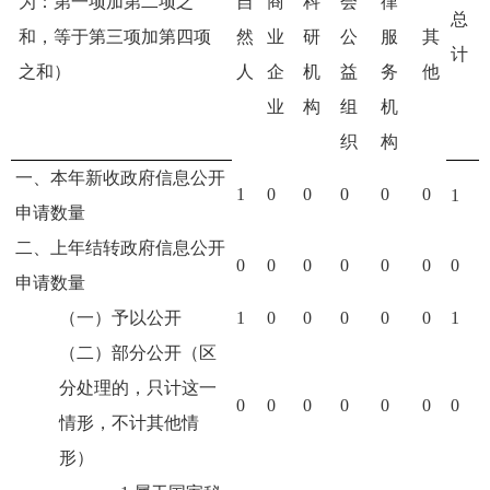
为：第一项加第二项之
自
商
科
会
律
总
和，等于第三项加第四项
然
业
研
公
服
其
计
之和）
人
企
机
益
务
他
业
构
组
机
织
构
一、本年新收政府信息公开
1
0
0
0
0
0
1
申请数量
二、上年结转政府信息公开
0
0
0
0
0
0
0
申请数量
（一）予以公开
1
0
0
0
0
0
1
（二）部分公开（区
分处理的，只计这一
0
0
0
0
0
0
0
情形，不计其他情
形）