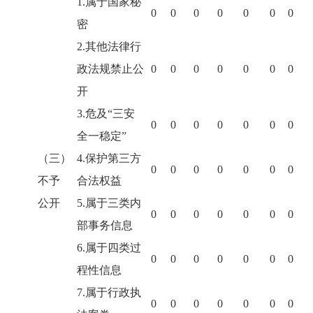
1.属于国家秘
0
0
0
0
0
0
0
密
2.其他法律行
政法规禁止公
0
0
0
0
0
0
0
开
3.危及“三安
0
0
0
0
0
0
0
全一稳定”
（三）
4.保护第三方
0
0
0
0
0
0
0
不予
合法权益
公开
5.属于三类内
0
0
0
0
0
0
0
部事务信息
6.属于四类过
0
0
0
0
0
0
0
程性信息
7.属于行政执
0
0
0
0
0
0
0