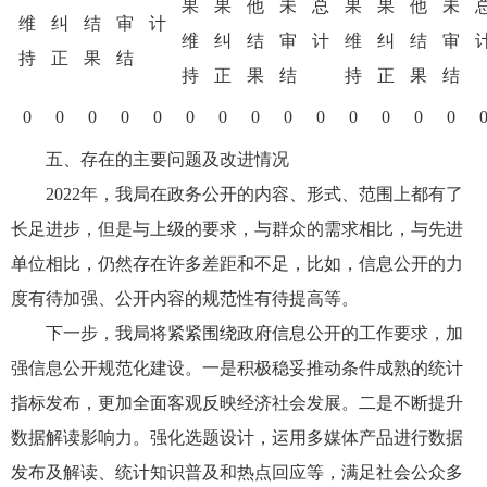
果
果
他
未
总
果
果
他
未
维
纠
结
审
计
维
纠
结
审
计
维
纠
结
审
持
正
果
结
持
正
果
结
持
正
果
结
0
0
0
0
0
0
0
0
0
0
0
0
0
0
五、存在的主要问题及改进情况
2022年，我局在政务公开的内容、形式、范围上都有了
长足进步，但是与上级的要求，与群众的需求相比，与先进
单位相比，仍然存在许多差距和不足，比如，信息公开的力
度有待加强、公开内容的规范性有待提高等。
下一步，我局将紧紧围绕政府信息公开的工作要求，加
强信息公开规范化建设。一是积极稳妥推动条件成熟的统计
指标发布，更加全面客观反映经济社会发展。二是不断提升
数据解读影响力。强化选题设计，运用多媒体产品进行数据
发布及解读、统计知识普及和热点回应等，满足社会公众多