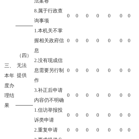
法案卷
8.属于行政查
0
0
0
0
0
0
0
询事项
1.本机关不掌
握相关政府信
0
0
0
0
0
0
0
息
（四）
2.没有现成信
无法
三、
息需要另行制
0
0
0
0
0
0
0
提供
本年
作
度办
3.补正后申请
0
0
0
0
0
0
0
理结
内容仍不明确
果
1.信访举报投
0
0
0
0
0
0
0
诉类申请
2.重复申请
0
0
0
0
0
0
0