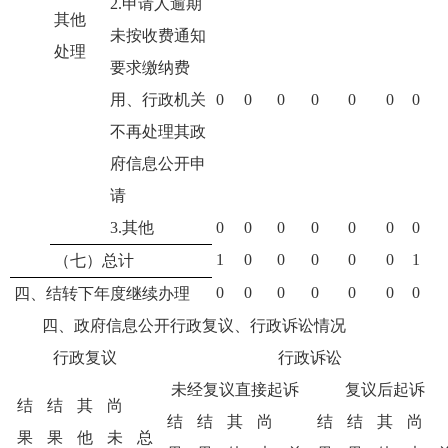
2.申请人逾期
其他
未按收费通知
处理
要求缴纳费
用、行政机关
0
0
0
0
0
0
0
不再处理其政
府信息公开申
请
3.其他
0
0
0
0
0
0
0
1
0
0
0
0
0
1
（七）总计
0
0
0
0
0
0
0
四、结转下年度继续办理
四、政府信息公开行政复议、行政诉讼情况
行政复议
行政诉讼
未经复议直接起诉
复议后起诉
结
结
其
尚
结
结
其
尚
结
结
其
尚
果
果
他
未
总