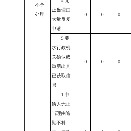
4.无
不予
正当理由
处理
0
0
0
大量反复
申请
5.要
求行政机
关确认或
0
0
0
重新出具
已获取信
息
1.申
请人无正
当理由逾
期不补