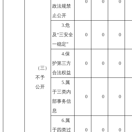
0
0
0
政法规禁
止公开
3.危
及“三安全
0
0
0
一稳定”
4.保
护第三方
0
0
0
（三）
合法权益
不予
5.属
公开
于三类内
0
0
0
部事务信
息
6.属
于四类过
0
0
0