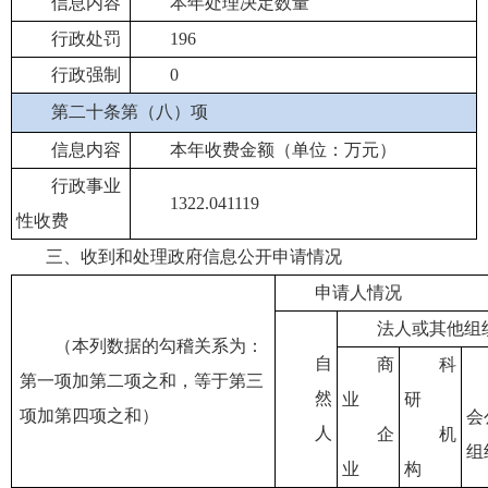
信息内容
本年处理决定数量
行政处罚
196
行政强制
0
第二十条第（八）项
信息内容
本年收费金额（单位：万元）
行政事业
1322.041119
性收费
三、收到和处理政府信息公开申请情况
申请人情况
法人或其他组
（本列数据的勾稽关系为：
自
商
科
第一项加第二项之和，等于第三
然
业
研
项加第四项之和）
会
人
企
机
组
业
构