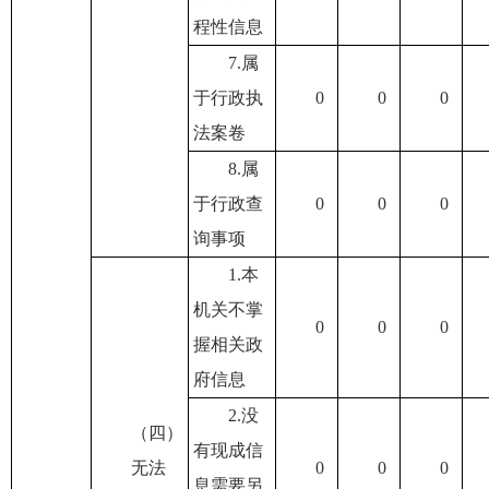
程性信息
7.属
于行政执
0
0
0
法案卷
8.属
于行政查
0
0
0
询事项
1.本
机关不掌
0
0
0
握相关政
府信息
2.没
（四）
有现成信
无法
0
0
0
息需要另