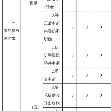
提供
行制作
3.补
三、
正后申请
0
0
0
本年度办
内容仍不
理结果
明确
1.信
访举报投
0
0
0
诉类申请
2.重
0
0
0
复申请
3.要
求提供公
0
0
0
开出版物
（五）