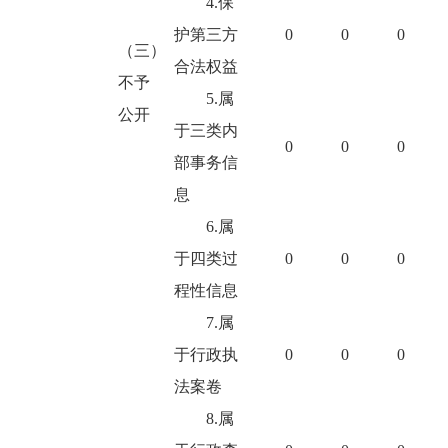
4.保
护第三方
0
0
0
（三）
合法权益
不予
5.属
公开
于三类内
0
0
0
部事务信
息
6.属
于四类过
0
0
0
程性信息
7.属
于行政执
0
0
0
法案卷
8.属