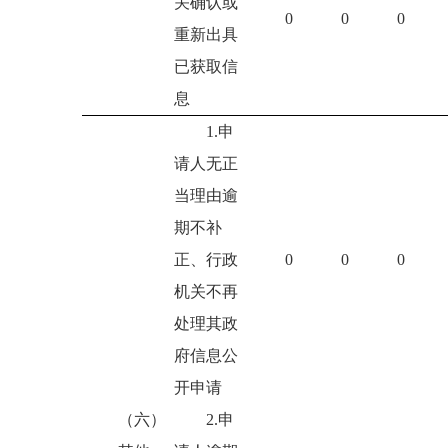
关确认或
0
0
0
重新出具
已获取信
息
1.申
请人无正
当理由逾
期不补
正、行政
0
0
0
机关不再
处理其政
府信息公
开申请
（六）
2.申