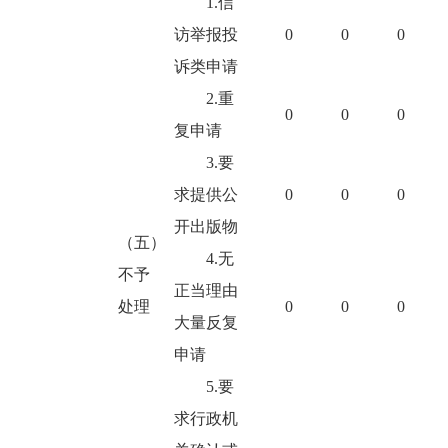
1.信
访举报投
0
0
0
诉类申请
2.重
0
0
0
复申请
3.要
求提供公
0
0
0
开出版物
（五）
4.无
不予
正当理由
处理
0
0
0
大量反复
申请
5.要
求行政机