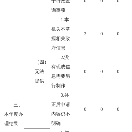
于行政查
0
0
0
询事项
1.本
机关不掌
2
0
0
握相关政
府信息
2.没
（四）
有现成信
无法
0
0
0
息需要另
提供
行制作
3.补
正后申请
三、
0
0
0
内容仍不
本年度办
明确
理结果