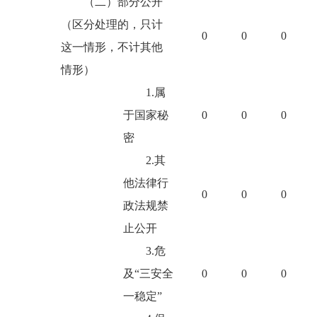
（二）部分公开
（区分处理的，只计
0
0
0
这一情形，不计其他
情形）
1.属
于国家秘
0
0
0
密
2.其
他法律行
0
0
0
政法规禁
止公开
3.危
及“三安全
0
0
0
一稳定”