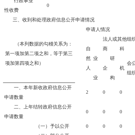
行政事业
0
性收费
三、收到和处理政府信息公开申请情况
申请人情况
法人或其他组
（本列数据的勾稽关系为：
自
商
科
第一项加第二项之和，等于第三
然
业
研
项加第四项之和）
会
人
企
机
组
业
构
一、本年新收政府信息公开
2
0
0
申请数量
二、上年结转政府信息公开
0
0
0
申请数量
（一）予以公开
0
0
0