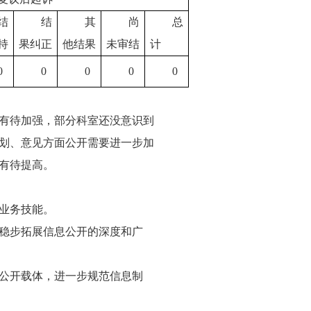
结
结
其
尚
总
持
果纠正
他结果
未审结
计
0
0
0
0
0
识有待加强，部分科室还没意识到
划、意见方面公开需要进一步加
有待提高。
业务技能。
稳步拓展信息公开的深度和广
公开载体，进一步规范信息制