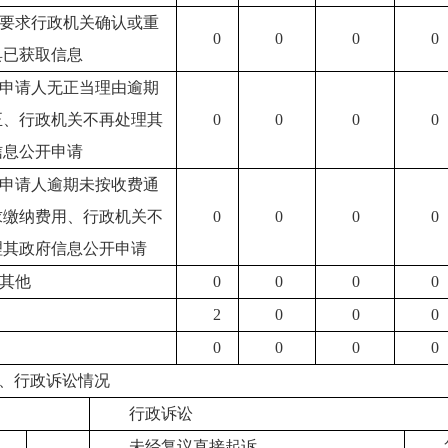
5.要求行政机关确认或重
0
0
0
0
具已获取信息
1.申请人无正当理由逾期
正、行政机关不再处理其
0
0
0
0
信息公开申请
2.申请人逾期未按收费通
求缴纳费用、行政机关不
0
0
0
0
理其政府信息公开申请
.其他
0
0
0
0
2
0
0
0
0
0
0
0
、行政诉讼情况
行政诉讼
未经复议直接起诉