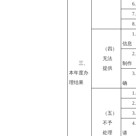
信息
（四）
无法
三、
制作
提供
本年度办
理结果
确
2
（五）
不予
处理
请