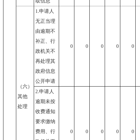
取信息
1.申请人
无正当理
由逾期不
补正、行
0
0
0
0
0
政机关不
再处理其
政府信息
公开申请
（六）
2.申请人
其他
逾期未按
处理
收费通知
要求缴纳
费用、行
0
0
0
0
0