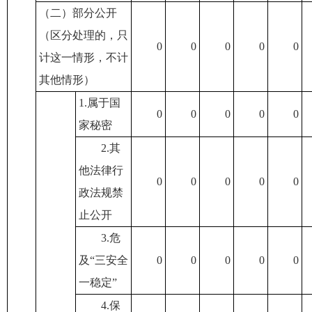
（二）部分公开
（区分处理的，只
0
0
0
0
0
计这一情形，不计
其他情形）
1.属于国
0
0
0
0
0
家秘密
2.其
他法律行
0
0
0
0
0
政法规禁
止公开
3.危
及“三安全
0
0
0
0
0
一稳定”
4.保