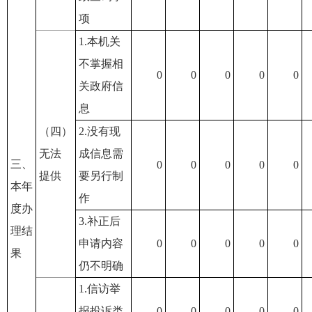
项
1.本机关
不掌握相
0
0
0
0
0
关政府信
息
（四）
2.没有现
无法
成信息需
三、
0
0
0
0
0
提供
要另行制
本年
作
度办
3.补正后
理结
申请内容
0
0
0
0
0
果
仍不明确
1.信访举
报投诉类
0
0
0
0
0