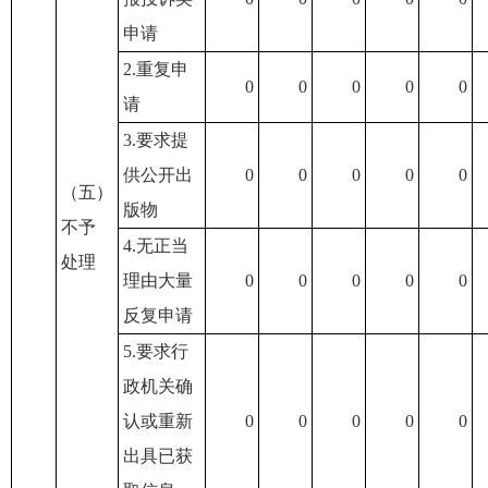
申请
2.重复申
0
0
0
0
0
请
3.要求提
供公开出
0
0
0
0
0
（五）
版物
不予
4.无正当
处理
理由大量
0
0
0
0
0
反复申请
5.要求行
政机关确
认或重新
0
0
0
0
0
出具已获