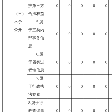
护第三方
0
0
0
0
0
（三）
合法权益
不予
5.属
公开
于三类内
0
0
0
0
0
部事务信
息
6.属
于四类过
0
0
0
0
0
程性信息
7.属
于行政执
0
0
0
0
0
法案卷
8.属于行
政查询事
0
0
0
0
0