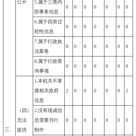
公开
5.属于三类内
0
0
0
0
0
0
0
部事务信息
6.属于四类过
0
0
0
0
0
0
0
程性信息
7.属于行政执
0
0
0
0
0
0
0
法案卷
8.属于行政查
0
0
0
0
0
0
0
询事项
1.本机关不掌
握相关政府
2
0
0
0
0
0
2
信息
（四）
2.没有现成信
无法
息需要另行
0
0
0
0
0
0
0
三、
提供
制作