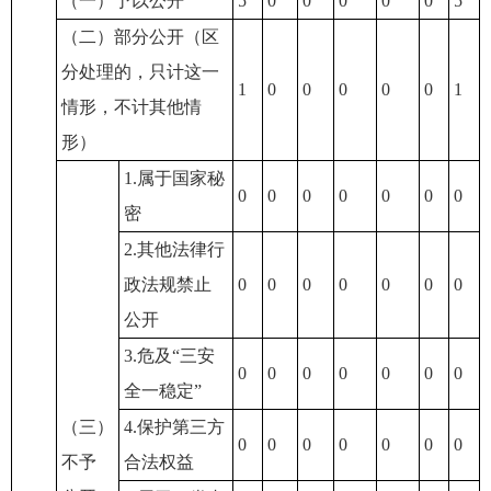
（一）予以公开
5
0
0
0
0
0
5
（二）部分公开（区
分处理的，只计这一
1
0
0
0
0
0
1
情形，不计其他情
形）
1.属于国家秘
0
0
0
0
0
0
0
密
2.其他法律行
政法规禁止
0
0
0
0
0
0
0
公开
3.危及“三安
0
0
0
0
0
0
0
全一稳定”
（三）
4.保护第三方
0
0
0
0
0
0
0
不予
合法权益