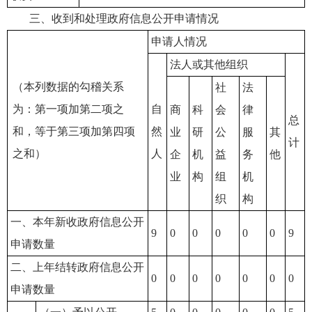
三、收到和处理政府信息公开申请情况
申请人情况
法人或其他组织
（本列数据的勾稽关系
社
法
为：第一项加第二项之
自
商
科
会
律
总
和，等于第三项加第四项
然
业
研
公
服
其
计
之和）
人
企
机
益
务
他
业
构
组
机
织
构
一、本年新收政府信息公开
9
0
0
0
0
0
9
申请数量
二、上年结转政府信息公开
0
0
0
0
0
0
0
申请数量