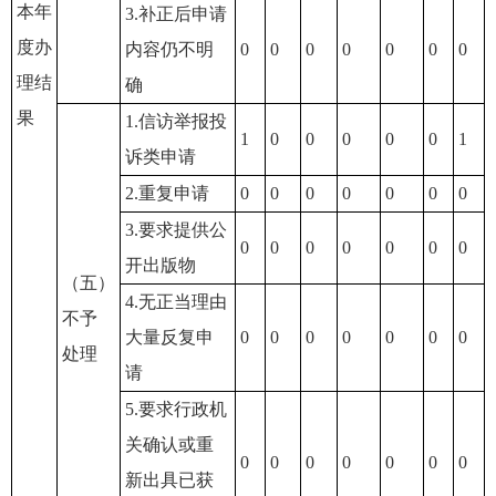
本年
3.补正后申请
度办
内容仍不明
0
0
0
0
0
0
0
理结
确
果
1.信访举报投
1
0
0
0
0
0
1
诉类申请
2.重复申请
0
0
0
0
0
0
0
3.要求提供公
0
0
0
0
0
0
0
开出版物
（五）
4.无正当理由
不予
大量反复申
0
0
0
0
0
0
0
处理
请
5.要求行政机
关确认或重
0
0
0
0
0
0
0
新出具已获