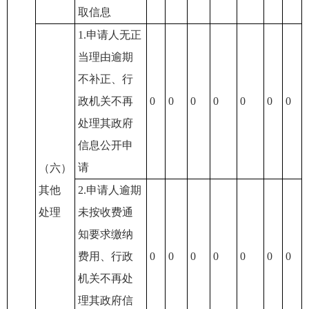
取信息
1.申请人无正
当理由逾期
不补正、行
政机关不再
0
0
0
0
0
0
0
处理其政府
信息公开申
请
（六）
其他
2.申请人逾期
处理
未按收费通
知要求缴纳
费用、行政
0
0
0
0
0
0
0
机关不再处
理其政府信