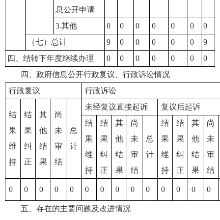
息公开申请
3.其他
0
0
0
0
0
0
0
（七）总计
9
0
0
0
0
0
9
四、结转下年度继续办理
0
0
0
0
0
0
0
四、政府信息公开行政复议、行政诉讼情况
行政复议
行政诉讼
未经复议直接起诉
复议后起诉
结
结
其
尚
结
结
其
尚
结
结
其
尚
果
果
他
未
总
果
果
他
未
总
果
果
他
未
维
纠
结
审
计
维
纠
结
审
计
维
纠
结
审
持
正
果
结
持
正
果
结
持
正
果
结
0
0
0
0
0
0
0
0
0
0
0
0
0
0
五、存在的主要问题及改进情况