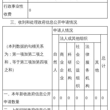
行政事业性
0
收费
三、收到和处理政府信息公开申请情况
申请人情况
法人或其他组织
（本列数据的勾稽关系
社
法
为：第一项加第二项之
自
商
科
会
律
总
和，等于第三项加第四项
然
业
研
公
服
其
计
之和）
人
企
机
益
务
他
业
构
组
机
织
构
一、本年新收政府信息公开
0
0
0
0
0
0
0
申请数量
二、上年结转政府信息公开