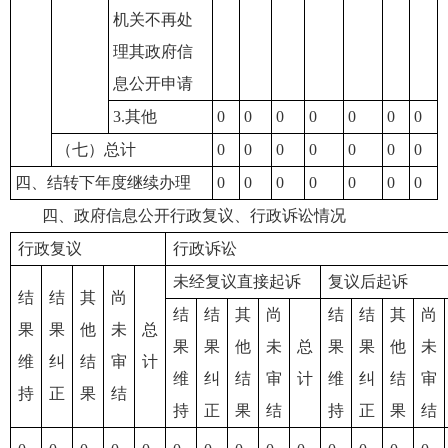
机关不再处
理其政府信
息公开申请
3.其他
0
0
0
0
0
0
0
（七）总计
0
0
0
0
0
0
0
四、结转下年度继续办理
0
0
0
0
0
0
0
四、政府信息公开行政复议、行政诉讼情况
行政复议
行政诉讼
未经复议直接起诉
复议后起诉
结
结
其
尚
结
结
其
尚
结
结
其
尚
果
果
他
未
总
果
果
他
未
总
果
果
他
未
维
纠
结
审
计
维
纠
结
审
计
维
纠
结
审
持
正
果
结
持
正
果
结
持
正
果
结