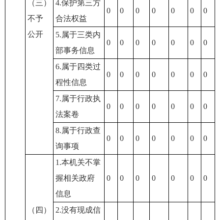
（三）
4.保护第三方
0
0
0
0
0
0
0
不予
合法权益
公开
5.属于三类内
0
0
0
0
0
0
0
部事务信息
6.属于四类过
0
0
0
0
0
0
0
程性信息
7.属于行政执
0
0
0
0
0
0
0
法案卷
8.属于行政查
0
0
0
0
0
0
0
询事项
1.本机关不掌
握相关政府
0
0
0
0
0
0
0
信息
（四）
2.没有现成信