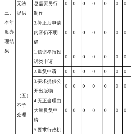
无法
息需要另行
0
0
0
0
0
0
0
三、
提供
制作
本年
3.补正后申请
度办
内容仍不明
0
0
0
0
0
0
0
理结
确
果
1.信访举报投
0
0
0
0
0
0
0
诉类申请
2.重复申请
0
0
0
0
0
0
0
3.要求提供公
0
0
0
0
0
0
0
开出版物
（五）
4.无正当理由
不予
大量反复申
0
0
0
0
0
0
0
处理
请
5.要求行政机