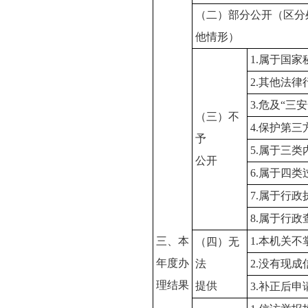
（二）部分公开（区分
他情形）
1.属于国家
2.其他法
3.危及“三
（三）不
4.保护第
予
5.属于三
公开
6.属于四
7.属于行政
8.属于行政
三、本
1.本机关
（四）无
年度办
法
2.没有现
理结果
提供
3.补正后