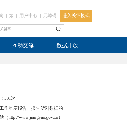
简
繁
用户中心
无障碍
进入关怀模式
互动交流
数据开放
：
381
次
工作年度报告。报告所列数据的
www.jiangyan.gov.cn）