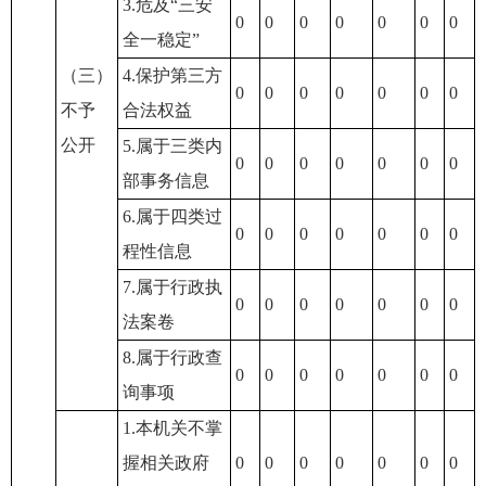
3.危及“三安
0
0
0
0
0
0
0
全一稳定”
（三）
4.保护第三方
0
0
0
0
0
0
0
不予
合法权益
公开
5.属于三类内
0
0
0
0
0
0
0
部事务信息
6.属于四类过
0
0
0
0
0
0
0
程性信息
7.属于行政执
0
0
0
0
0
0
0
法案卷
8.属于行政查
0
0
0
0
0
0
0
询事项
1.本机关不掌
握相关政府
0
0
0
0
0
0
0