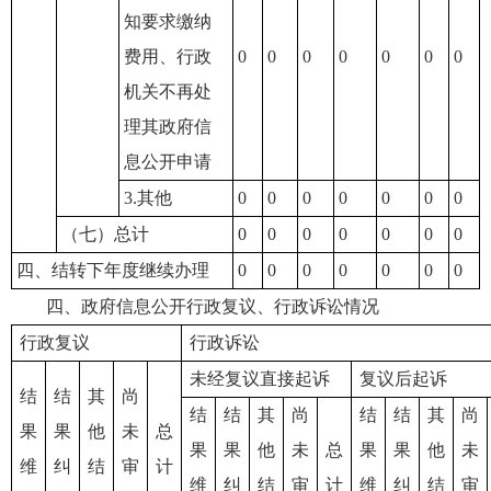
知要求缴纳
费用、行政
0
0
0
0
0
0
0
机关不再处
理其政府信
息公开申请
3.其他
0
0
0
0
0
0
0
（七）总计
0
0
0
0
0
0
0
四、结转下年度继续办理
0
0
0
0
0
0
0
四、政府信息公开行政复议、行政诉讼情况
行政复议
行政诉讼
未经复议直接起诉
复议后起诉
结
结
其
尚
结
结
其
尚
结
结
其
尚
果
果
他
未
总
果
果
他
未
总
果
果
他
未
维
纠
结
审
计
维
纠
结
审
计
维
纠
结
审