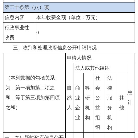
第二十条第（八）项
信息内容
本年收费金额（单位：万元）
行政事业性
0
收费
三、收到和处理政府信息公开申请情况
申请人情况
法人或其他组织
（本列数据的勾稽关系
社
法
为：第一项加第二项之
自
商
科
会
律
总
和，等于第三项加第四项
然
业
研
公
服
其
计
之和）
人
企
机
益
务
他
业
构
组
机
织
构
一、本年新收政府信息公开