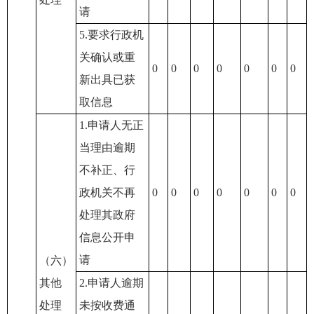
请
5.要求行政机
关确认或重
0
0
0
0
0
0
0
新出具已获
取信息
1.申请人无正
当理由逾期
不补正、行
政机关不再
0
0
0
0
0
0
0
处理其政府
信息公开申
请
（六）
其他
2.申请人逾期
处理
未按收费通