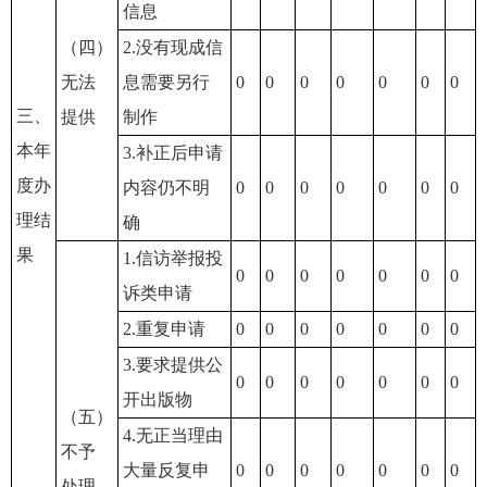
信息
（四）
2.没有现成信
无法
息需要另行
0
0
0
0
0
0
0
三、
提供
制作
本年
3.补正后申请
度办
内容仍不明
0
0
0
0
0
0
0
理结
确
果
1.信访举报投
0
0
0
0
0
0
0
诉类申请
2.重复申请
0
0
0
0
0
0
0
3.要求提供公
0
0
0
0
0
0
0
开出版物
（五）
4.无正当理由
不予
大量反复申
0
0
0
0
0
0
0
处理