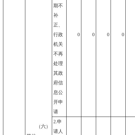
期不
补
正、
行政
0
0
0
0
机关
不再
处理
其政
府信
息公
开申
请
2.申
（六）
请人