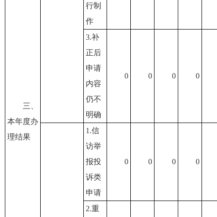
行制
作
3.补
正后
申请
0
0
0
0
内容
仍不
三、
明确
本年度办
1.信
理结果
访举
报投
0
0
0
0
诉类
申请
2.重