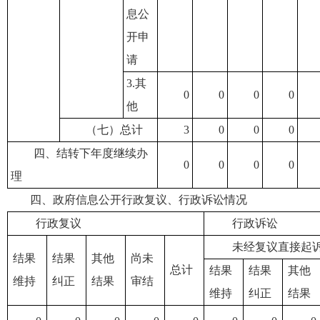
息公
开申
请
3.其
0
0
0
0
他
（七）总计
3
0
0
0
四、结转下年度继续办
0
0
0
0
理
四、政府信息公开行政复议、行政诉讼情况
行政复议
行政诉讼
未经复议直接起
结果
结果
其他
尚未
总计
结果
结果
其他
维持
纠正
结果
审结
维持
纠正
结果