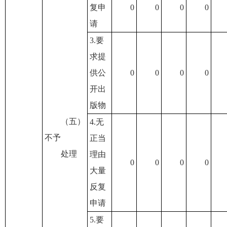
复申
0
0
0
0
请
3.要
求提
供公
0
0
0
0
开出
版物
（五）
4.无
不予
正当
处理
理由
0
0
0
0
大量
反复
申请
5.要