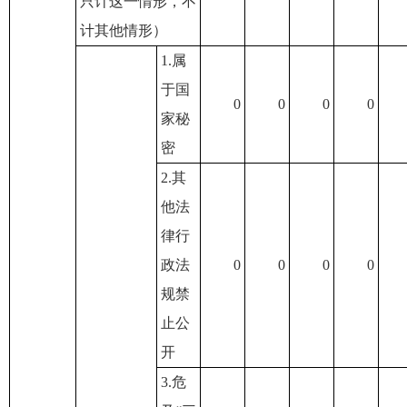
只计这一情形，不
计其他情形）
1.属
于国
0
0
0
0
家秘
密
2.其
他法
律行
政法
0
0
0
0
规禁
止公
开
3.危