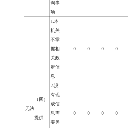
询事
项
1.本
机关
不掌
握相
0
0
0
0
关政
府信
息
2.没
有现
（四）
成信
无法
息需
0
0
0
0
提供
要另