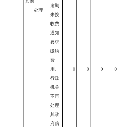
其他
逾期
处理
未按
收费
通知
要求
缴纳
费
用、
0
0
0
0
行政
机关
不再
处理
其政
府信