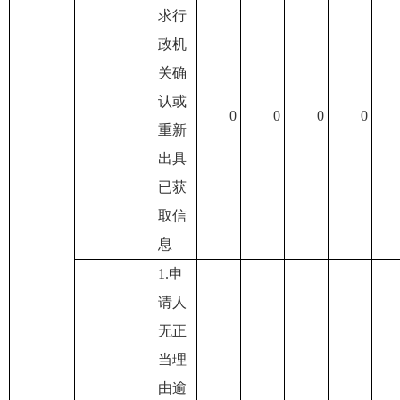
求行
政机
关确
认或
0
0
0
0
重新
出具
已获
取信
息
1.申
请人
无正
当理
由逾