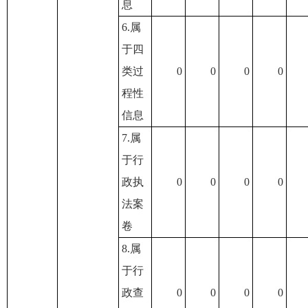
息
6.属
于四
类过
0
0
0
0
程性
信息
7.属
于行
政执
0
0
0
0
法案
卷
8.属
于行
政查
0
0
0
0