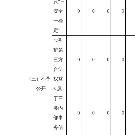
及“三
安全
0
0
0
0
一稳
定”
4.保
护第
三方
0
0
0
0
合法
（三）不予
权益
公开
5.属
于三
类内
0
0
0
0
部事
务信