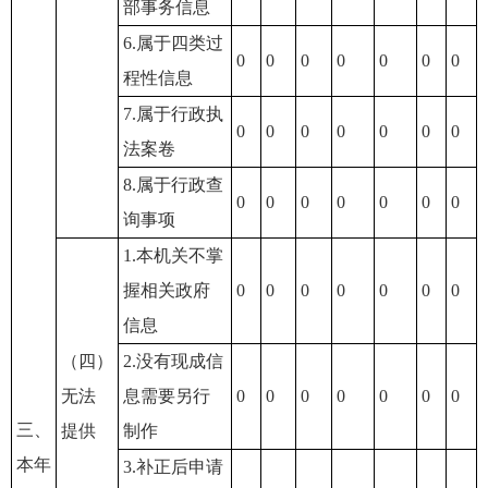
部事务信息
6.属于四类过
0
0
0
0
0
0
0
程性信息
7.属于行政执
0
0
0
0
0
0
0
法案卷
8.属于行政查
0
0
0
0
0
0
0
询事项
1.本机关不掌
握相关政府
0
0
0
0
0
0
0
信息
（四）
2.没有现成信
无法
息需要另行
0
0
0
0
0
0
0
三、
提供
制作
本年
3.补正后申请