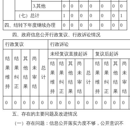
3.其他
0
0
0
0
0
0
0
（七）总计
1
0
0
0
0
0
1
四、结转下年度继续办理
0
0
0
0
0
0
0
四、政府信息公开行政复议、行政诉讼情况
行政复议
行政诉讼
未经复议直接起诉
复议后起诉
结
结
其
尚
结
结
其
尚
结
结
其
尚
果
果
他
未
总
果
果
他
未
总
果
果
他
未
维
纠
结
审
计
维
纠
结
审
计
维
纠
结
审
持
正
果
结
持
正
果
结
持
正
果
结
0
0
0
0
0
0
0
0
0
0
0
0
0
0
五、存在的主要问题及改进情况
（一）存在问题：信息公开落实力度不够，公开意识不