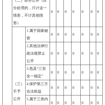
（二）部分公开（区
分处理的，只计这一
0
0
0
0
0
0
0
情形，不计其他情
形）
1.属于国家秘
0
0
0
0
0
0
0
密
2.其他法律行
政法规禁止
0
0
0
0
0
0
0
公开
3.危及“三安
0
0
0
0
0
0
0
全一稳定”
（三）
4.保护第三方
0
0
0
0
0
0
0
不予
合法权益
公开
5.属于三类内
0
0
0
0
0
0
0