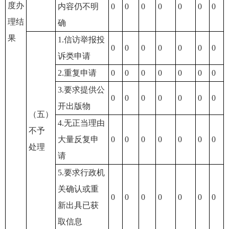
度办
内容仍不明
0
0
0
0
0
0
0
理结
确
果
1.信访举报投
0
0
0
0
0
0
0
诉类申请
2.重复申请
0
0
0
0
0
0
0
3.要求提供公
0
0
0
0
0
0
0
开出版物
（五）
4.无正当理由
不予
大量反复申
0
0
0
0
0
0
0
处理
请
5.要求行政机
关确认或重
0
0
0
0
0
0
0
新出具已获
取信息