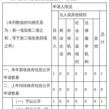
申请人情况
法人或其他组织
（本列数据的勾稽关系
社
法
为：第一项加第二项之
自
商
科
会
律
总
和，等于第三项加第四项
然
业
研
公
服
其
计
之和）
人
企
机
益
务
他
业
构
组
机
织
构
一、本年新收政府信息公开
1
0
0
0
0
0
1
申请数量
二、上年结转政府信息公开
0
0
0
0
0
0
0
申请数量
（一）予以公开
1
0
0
0
0
0
1