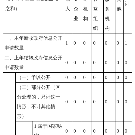
计
之和）
人
企
机
益
务
他
业
构
组
机
织
构
一、本年新收政府信息公开
1
0
0
0
0
0
1
申请数量
二、上年结转政府信息公开
0
0
0
0
0
0
0
申请数量
（一）予以公开
0
0
0
0
0
0
0
（二）部分公开（区
分处理的，只计这一
0
0
0
0
0
0
0
情形，不计其他情
形）
1.属于国家秘
0
0
0
0
0
0
0