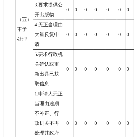
3.要求提供公
0
0
0
0
0
0
0
开出版物
（五）
4.无正当理由
不予
大量反复申
0
0
0
0
0
0
0
处理
请
5.要求行政机
关确认或重
0
0
0
0
0
0
0
新出具已获
取信息
1.申请人无正
当理由逾期
不补正、行
政机关不再
0
0
0
0
0
0
0
处理其政府