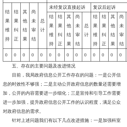
未经复议直接起诉
复议后起诉
结
结
其
尚
结
结
其
尚
结
结
其
尚
果
果
他
未
总
果
果
他
未
总
果
果
他
未
维
纠
结
审
计
维
纠
结
审
计
维
纠
结
审
持
正
果
结
持
正
果
结
持
正
果
结
0
0
0
0
0
0
0
0
0
0
0
0
0
0
五、存在的主要问题及改进情况
目前，我局政府信息公开工作存在的问题：一是公开信
息的时效性不够强；二是主动公开政府信息的数量还需要增
加，公开的内容需要进一步细化；三是宣传和引导工作需要
进一步加强，提升政府信息公开工作的认识程度，满足公众
对政府信息的需求。
针对上述问题我们有以下几点改进措施：一是加强科室