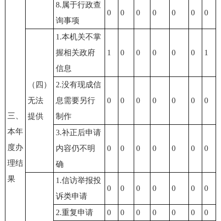
8.属于行政查
0
0
0
0
0
0
0
询事项
1.本机关不掌
握相关政府
1
0
0
0
0
0
1
信息
（四）
2.没有现成信
无法
息需要另行
0
0
0
0
0
0
0
三、
提供
制作
本年
3.补正后申请
度办
内容仍不明
0
0
0
0
0
0
0
理结
确
果
1.信访举报投
0
0
0
0
0
0
0
诉类申请
2.重复申请
0
0
0
0
0
0
0