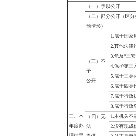
（一）予以公开
（二）部分公开（区分
他情形）
1.属于国家
2.其他法
3.危及“三
（三）不
4.保护第
予
5.属于三
公开
6.属于四
7.属于行政
8.属于行政
三、本
1.本机关
（四）无
年度办
法
2.没有现
理结果
提供