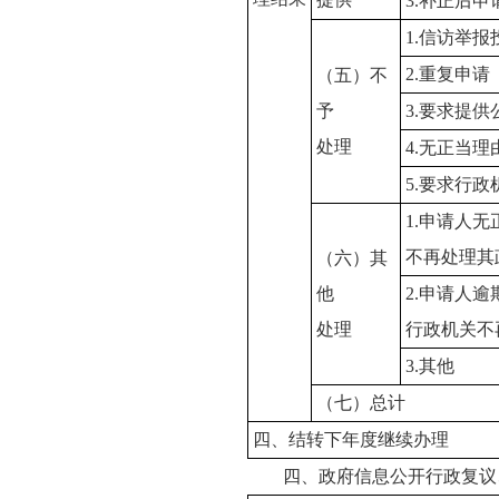
3.补正后
1.信访举
2.重复申请
（五）不
予
3.要求提
处理
4.无正当
5.要求行
1.申请人
不再处理其
（六）其
他
2.申请人
处理
行政机关不
3.其他
（七）总计
四、结转下年度继续办理
四、政府信息公开行政复议