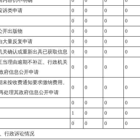
申请内容仍不明确
0
0
0
0
报投诉类申请
0
0
0
0
0
0
0
0
供公开出版物
0
0
0
0
理由大量反复申请
0
0
0
0
政机关确认或重新出具已获取信息
0
0
0
0
无正当理由逾期不补正、行政机关
0
0
0
0
政府信息公开申请
逾期未按收费通知要求缴纳费用、
0
0
0
0
再处理其政府信息公开申请
0
0
0
0
1
0
0
0
0
0
0
0
、行政诉讼情况