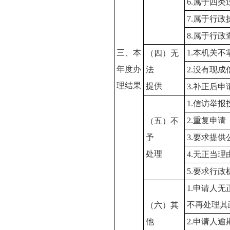
6.属于四
7.属于行政
8.属于行政
三、本
1.本机关
（四）无
年度办
法
2.没有现
理结果
提供
3.补正后
1.信访举
2.重复申请
（五）不
予
3.要求提
处理
4.无正当
5.要求行
1.申请人
不再处理其
（六）其
他
2.申请人