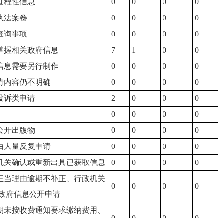
类过程性信息
0
0
0
0
执法案卷
0
0
0
0
查询事项
0
0
0
0
不掌握相关政府信息
7
1
0
0
成信息需要另行制作
0
0
0
0
申请内容仍不明确
0
0
0
0
报投诉类申请
2
0
0
0
0
0
0
0
供公开出版物
0
0
0
0
理由大量反复申请
0
0
0
0
政机关确认或重新出具已获取信息
0
0
0
0
无正当理由逾期不补正、行政机关
0
0
0
0
政府信息公开申请
逾期未按收费通知要求缴纳费用、
0
0
0
0