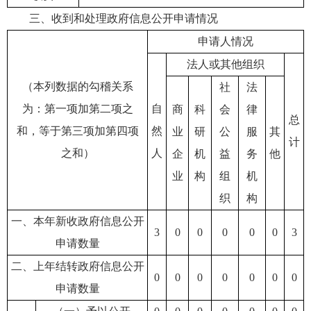
三、收到和处理政府信息公开申请情况
申请人情况
法人或其他组织
（本列数据的勾稽关系
社
法
为：第一项加第二项之
自
商
科
会
律
总
和，等于第三项加第四项
然
业
研
公
服
其
计
之和）
人
企
机
益
务
他
业
构
组
机
织
构
一、本年新收政府信息公开
3
0
0
0
0
0
3
申请数量
二、上年结转政府信息公开
0
0
0
0
0
0
0
申请数量