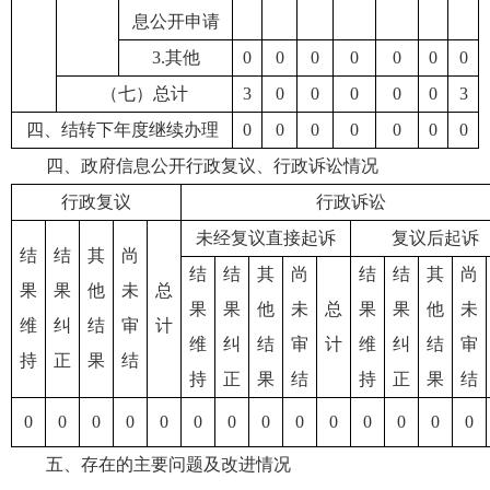
息公开申请
3.其他
0
0
0
0
0
0
0
（七）总计
3
0
0
0
0
0
3
四、结转下年度继续办理
0
0
0
0
0
0
0
四、政府信息公开行政复议、行政诉讼情况
行政复议
行政诉讼
未经复议直接起诉
复议后起诉
结
结
其
尚
结
结
其
尚
结
结
其
尚
果
果
他
未
总
果
果
他
未
总
果
果
他
未
维
纠
结
审
计
维
纠
结
审
计
维
纠
结
审
持
正
果
结
持
正
果
结
持
正
果
结
0
0
0
0
0
0
0
0
0
0
0
0
0
0
五、存在的主要问题及改进情况