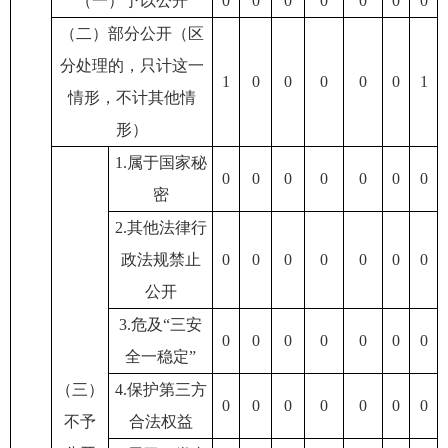
（一）予以公开
0
0
0
0
0
0
0
（二）部分公开（区
分处理的，只计这一
1
0
0
0
0
0
1
情形，不计其他情
形）
1.属于国家秘
0
0
0
0
0
0
0
密
2.其他法律行
政法规禁止
0
0
0
0
0
0
0
公开
3.危及“三安
0
0
0
0
0
0
0
全一稳定”
（三）
4.保护第三方
0
0
0
0
0
0
0
不予
合法权益