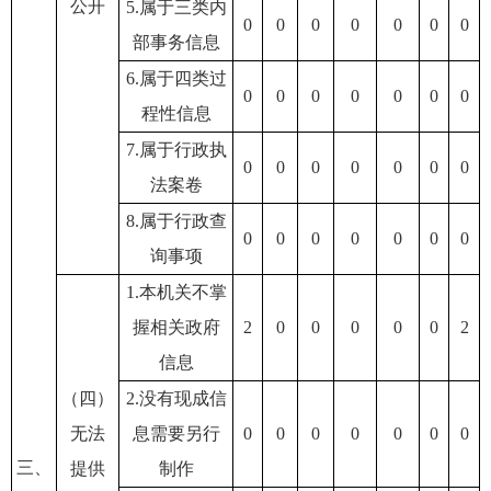
公开
5.属于三类内
0
0
0
0
0
0
0
部事务信息
6.属于四类过
0
0
0
0
0
0
0
程性信息
7.属于行政执
0
0
0
0
0
0
0
法案卷
8.属于行政查
0
0
0
0
0
0
0
询事项
1.本机关不掌
握相关政府
2
0
0
0
0
0
2
信息
（四）
2.没有现成信
无法
息需要另行
0
0
0
0
0
0
0
三、
提供
制作