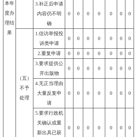
本年
3.补正后申请
度办
内容仍不明
0
0
0
0
0
0
0
理结
确
果
1.信访举报投
0
0
0
0
0
0
0
诉类申请
2.重复申请
0
0
0
0
0
0
0
3.要求提供公
0
0
0
0
0
0
0
开出版物
（五）
4.无正当理由
不予
大量反复申
0
0
0
0
0
0
0
处理
请
5.要求行政机
关确认或重
0
0
0
0
0
0
0
新出具已获