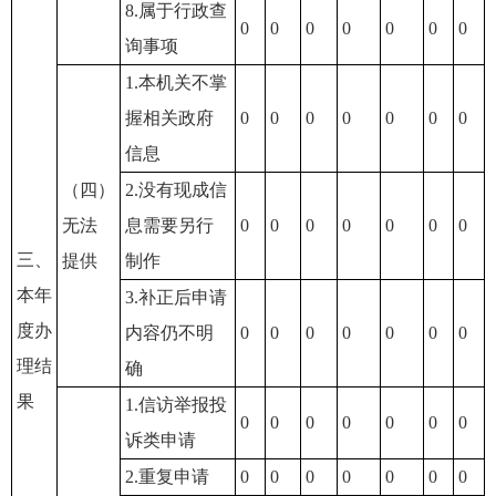
8.属于行政查
0
0
0
0
0
0
0
询事项
1.本机关不掌
握相关政府
0
0
0
0
0
0
0
信息
（四）
2.没有现成信
无法
息需要另行
0
0
0
0
0
0
0
三、
提供
制作
本年
3.补正后申请
度办
内容仍不明
0
0
0
0
0
0
0
理结
确
果
1.信访举报投
0
0
0
0
0
0
0
诉类申请
2.重复申请
0
0
0
0
0
0
0