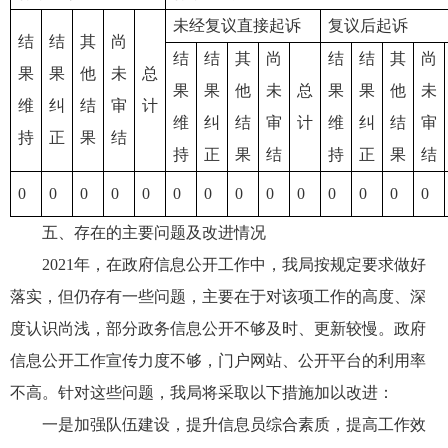
未经复议直接起诉
复议后起诉
结
结
其
尚
结
结
其
尚
结
结
其
尚
果
果
他
未
总
果
果
他
未
总
果
果
他
未
维
纠
结
审
计
维
纠
结
审
计
维
纠
结
审
持
正
果
结
持
正
果
结
持
正
果
结
0
0
0
0
0
0
0
0
0
0
0
0
0
0
五、存在的主要问题及改进情况
2021年，在政府信息公开工作中，我局按规定要求做好
落实，但仍存有一些问题，主要在于对该项工作的高度、深
度认识尚浅，部分政务信息公开不够及时、更新较慢。政府
信息公开工作宣传力度不够，门户网站、公开平台的利用率
不高。针对这些问题，我局将采取以下措施加以改进：
一是加强队伍建设，提升信息员综合素质，提高工作效