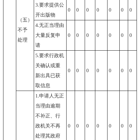
3.要求提供公
0
0
0
0
0
0
0
开出版物
（五）
4.无正当理由
不予
大量反复申
0
0
0
0
0
0
0
处理
请
5.要求行政机
关确认或重
0
0
0
0
0
0
0
新出具已获
取信息
1.申请人无正
当理由逾期
不补正、行
政机关不再
0
0
0
0
0
0
0
处理其政府