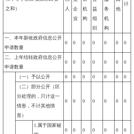
计
之和）
人
企
机
益
务
他
业
构
组
机
织
构
一、本年新收政府信息公开
0
0
0
0
0
0
0
申请数量
二、上年结转政府信息公开
0
0
0
0
0
0
0
申请数量
（一）予以公开
0
0
0
0
0
0
0
（二）部分公开（区
分处理的，只计这一
0
0
0
0
0
0
0
情形，不计其他情
形）
1.属于国家秘
0
0
0
0
0
0
0