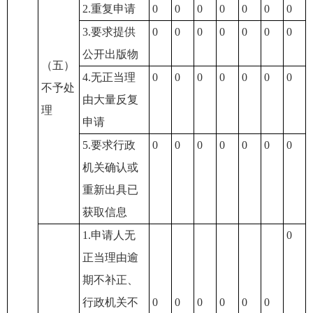
2.重复申请
0
0
0
0
0
0
0
3.要求提供
0
0
0
0
0
0
0
公开出版物
（五）
4.无正当理
0
0
0
0
0
0
0
不予处
由大量反复
理
申请
5.要求行政
0
0
0
0
0
0
0
机关确认或
重新出具已
获取信息
1.申请人无
0
正当理由逾
期不补正、
行政机关不
0
0
0
0
0
0