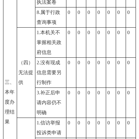
执法案卷
8.属于行政
0
0
0
0
0
0
0
查询事项
1.本机关不
0
0
0
0
0
0
0
掌握相关政
府信息
（四）
2.没有现成
0
0
0
0
0
0
0
无法提
信息需要另
三、
供
行制作
本年
3.补正后申
0
0
0
0
0
0
0
度办
请内容仍不
理结
明确
果
1.信访举报
0
0
0
0
0
0
0
投诉类申请