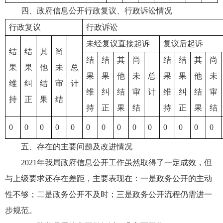
四、政府信息公开行政复议、行政诉讼情况
行政复议
行政诉讼
未经复议直接起诉
复议后起诉
结
结
其
尚
结
结
其
尚
结
结
其
尚
果
果
他
未
总
果
果
他
未
总
果
果
他
未
维
纠
结
审
计
维
纠
结
审
计
维
纠
结
审
持
正
果
结
持
正
果
结
持
正
果
结
0
0
0
0
0
0
0
0
0
0
0
0
0
0
五、存在的主要问题及改进情况
2021年我局政府信息公开工作虽然取得了一定成效，但
与上级要求还存在差距，主要表现在：一是政务公开的主动
性不够；二是政务公开不及时；三是政务公开流程仍需进一
步规范。