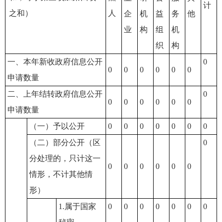
计
之和）
人
企
机
益
务
他
业
构
组
机
织
构
一、本年新收政府信息公开
0
0
0
0
0
0
0
申请数量
二、上年结转政府信息公开
0
0
0
0
0
0
0
申请数量
（一）予以公开
0
0
0
0
0
0
0
（二）部分公开（区
0
分处理的，只计这一
0
0
0
0
0
0
情形，不计其他情
形）
1.属于国家
0
0
0
0
0
0
0