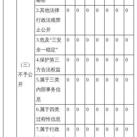
秘密
2.其他法律
0
0
0
0
0
0
0
行政法规禁
止公开
3.危及“三安
0
0
0
0
0
0
0
全一稳定”
4.保护第三
0
0
0
0
0
0
0
（三）
方合法权益
不予公
5.属于三类
0
0
0
0
0
0
0
开
内部事务信
息
6.属于四类
0
0
0
0
0
0
0
过程性信息
7.属于行政
0
0
0
0
0
0
0