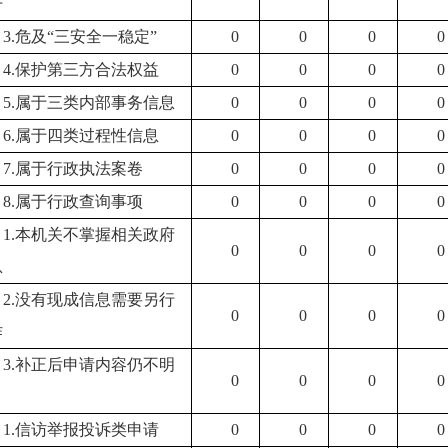
开
3.危及“三安全一稳定”
0
0
0
0
4.保护第三方合法权益
0
0
0
0
5.属于三类内部事务信息
0
0
0
0
6.属于四类过程性信息
0
0
0
0
7.属于行政执法案卷
0
0
0
0
8.属于行政查询事项
0
0
0
0
1.本机关不掌握相关政府
0
0
0
0
息
2.没有现成信息需要另行
0
0
0
0
作
3.补正后申请内容仍不明
0
0
0
0
1.信访举报投诉类申请
0
0
0
0