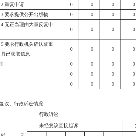
2.重复申请
0
0
0
0
3.要求提供公开出版物
0
0
0
0
4.无正当理由大量反复申
0
0
0
0
5.要求行政机关确认或重
0
0
0
0
出具已获取信息
理
0
0
0
0
0
0
0
0
0
0
0
0
复议、行政诉讼情况
行政诉讼
未经复议直接起诉
尚
总