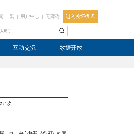
简
繁
用户中心
无障碍
进入关怀模式
互动交流
数据开放
271
次
局、办、中心将新《条例》的宣