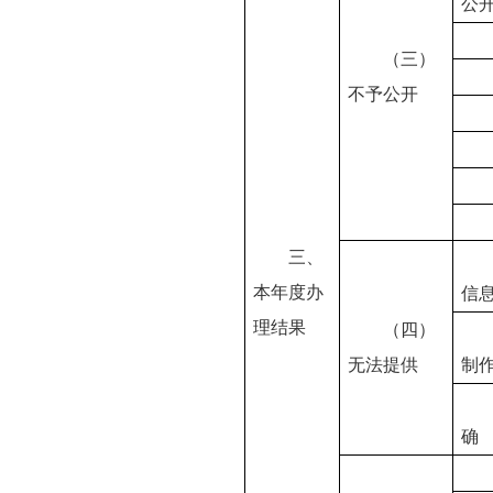
公
（三）
不予公开
三、
本年度办
信
理结果
（四）
无法提供
制
确