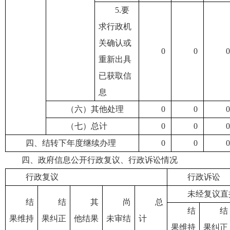
5.要
求行政机
关确认或
0
0
0
重新出具
已获取信
息
（六）其他处理
0
0
0
（七）总计
0
0
0
四、结转下年度继续办理
0
0
0
四、政府信息公开行政复议、行政诉讼情况
行政复议
行政诉讼
未经复议直
结
结
其
尚
总
结
结
果维持
果纠正
他结果
未审结
计
果维持
果纠正