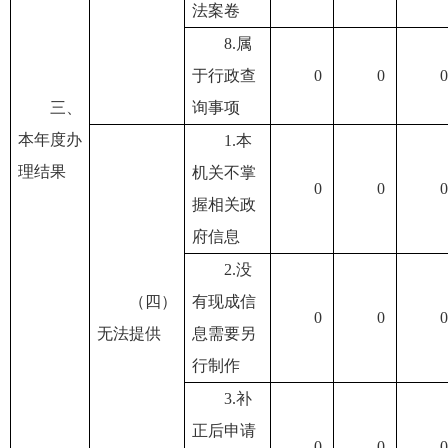
法案卷
8.属
于行政查
0
0
0
三、
询事项
本年度办
1.本
理结果
机关不掌
0
0
0
握相关政
府信息
2.没
（四）
有现成信
0
0
0
无法提供
息需要另
行制作
3.补
正后申请
0
0
0