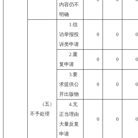
内容仍不
明确
1.信
访举报投
0
0
0
诉类申请
2.重
0
0
0
复申请
3.要
求提供公
0
0
0
开出版物
（五）
4.无
不予处理
正当理由
0
0
0
大量反复
申请