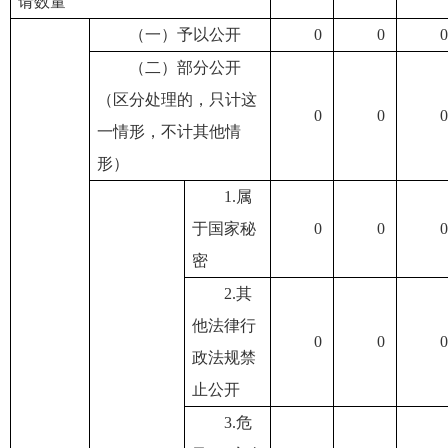
请数量
（一）予以公开
0
0
0
（二）部分公开
（区分处理的，只计这
0
0
0
一情形，不计其他情
形）
1.属
于国家秘
0
0
0
密
2.其
他法律行
0
0
0
政法规禁
止公开
3.危