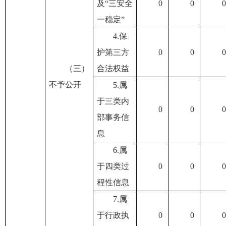
及“三安全
0
0
0
一稳定”
4.保
护第三方
0
0
0
（三）
合法权益
不予公开
5.属
于三类内
0
0
0
部事务信
息
6.属
于四类过
0
0
0
程性信息
7.属
于行政执
0
0
0