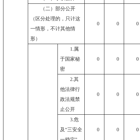
（二）部分公开
（区分处理的，只计这
0
0
0
一情形，不计其他情
形）
1.属
于国家秘
0
0
0
密
2.其
他法律行
0
0
0
政法规禁
止公开
3.危
及“三安全
0
0
0
一稳定”