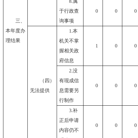
8.属
于行政查
0
0
0
三、
询事项
本年度办
1.本
理结果
机关不掌
1
0
0
握相关政
府信息
2.没
（四）
有现成信
0
0
0
无法提供
息需要另
行制作
3.补
正后申请
0
0
0
内容仍不