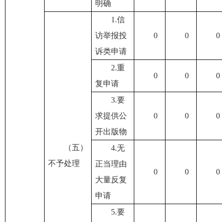
明确
1.信
访举报投
0
0
0
诉类申请
2.重
0
0
0
复申请
3.要
求提供公
0
0
0
开出版物
（五）
4.无
不予处理
正当理由
0
0
0
大量反复
申请
5.要