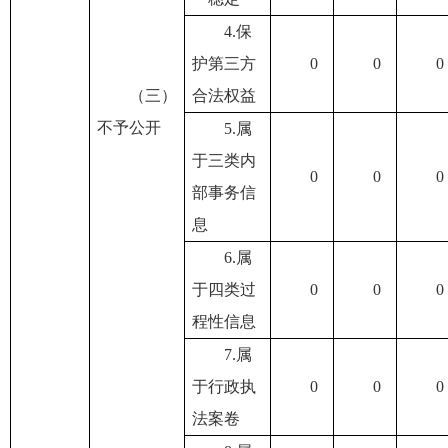
4.保
护第三方
0
0
0
（三）
合法权益
不予公开
5.属
于三类内
0
0
0
部事务信
息
6.属
于四类过
0
0
0
程性信息
7.属
于行政执
0
0
0
法案卷