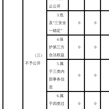
止公开
3.危
及“三安全
0
0
一稳定”
4.保
护第三方
0
0
合法权益
（三）
不予公开
5.属
于三类内
0
0
部事务信
息
6.属
于四类过
0
0