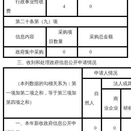
行政事业性收
4
0
费
第二十条第（九）项
采购项
信息内容
采购总金额
目数量
政府集中采购
0
0
三、收到和处理政府信息公开申请情况
申请人情况
（本列数据的勾稽关系为：第
法人或
一项加第二项之和，等于第三项加
自
商
第四项之和）
然人
业企业
研
一、本年新收政府信息公开申
0
0