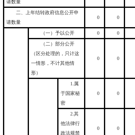
请数量
二、上年结转政府信息公开申
0
0
请数量
（一）予以公开
0
0
（二）部分公开
（区分处理的，只计这
0
0
一情形，不计其他情
形）
1.属
于国家秘
0
0
密
2.其
他法律行
0
0
政法规禁