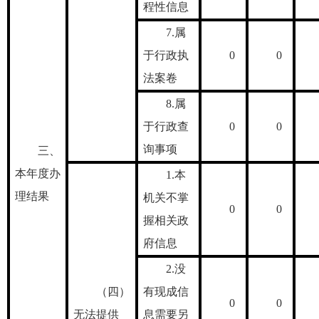
程性信息
7.属
于行政执
0
0
法案卷
8.属
于行政查
0
0
询事项
三、
本年度办
1.本
理结果
机关不掌
0
0
握相关政
府信息
2.没
（四）
有现成信
0
0
无法提供
息需要另