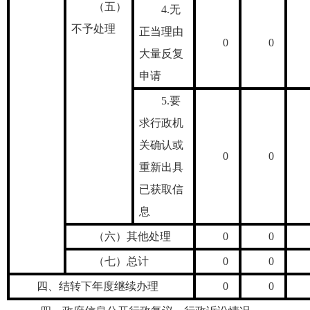
（五）
4.无
不予处理
正当理由
0
0
大量反复
申请
5.要
求行政机
关确认或
0
0
重新出具
已获取信
息
（六）其他处理
0
0
（七）总计
0
0
四、结转下年度继续办理
0
0