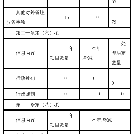
55
其他对外管理
15
0
服务事项
79
第二十条第（六）项
处
上一年
本年
信息内容
理决定
项目数量
增/减
数量
行政处罚
0
0
0
行政强制
0
0
0
第二十条第（八）项
上一年
信息内容
本年增/减
项目数量