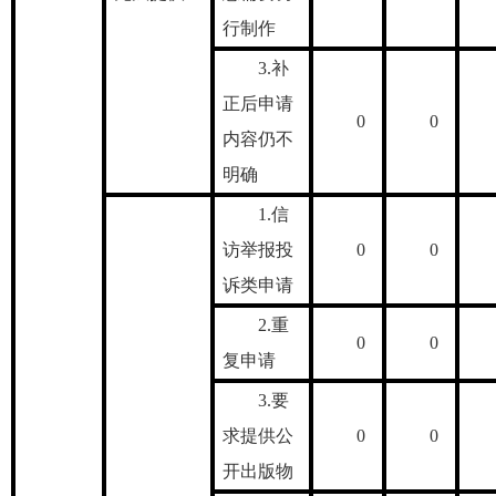
行制作
3.补
正后申请
0
0
内容仍不
明确
1.信
访举报投
0
0
诉类申请
2.重
0
0
复申请
3.要
求提供公
0
0
开出版物