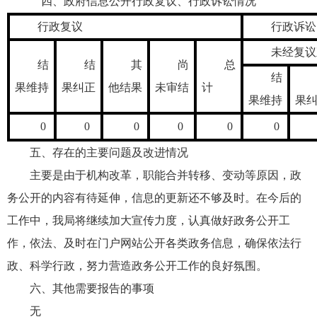
四、政府信息公开行政复议、行政诉讼情况
行政复议
行政诉讼
未经复议
结
结
其
尚
总
结
果维持
果纠正
他结果
未审结
计
果维持
果
0
0
0
0
0
0
五、存在的主要问题及改进情况
主要是由于机构改革，职能合并转移、变动等原因，政
务公开的内容有待延伸，信息的更新还不够及时。在今后的
工作中，我局将继续加大宣传力度，认真做好政务公开工
作，依法、及时在门户网站公开各类政务信息，确保依法行
政、科学行政，努力营造政务公开工作的良好氛围。
六、其他需要报告的事项
无