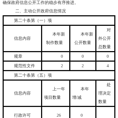
确保政府信息公开工作的稳步有序推进。
二、主动公开政府信息情况
第二十条第（一）项
对
本年新
本年新
信息内容
外公开
制作数量
公开数量
总数量
规章
0
0
0
规范性文件
2
2
4
第二十条第（五）项
处
上一年
本年
信息内容
理决定
项目数量
增/减
数量
行政许可
26
0