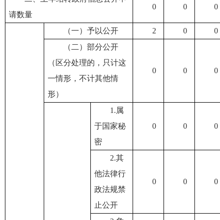
0
0
0
请数量
（一）予以公开
2
0
0
（二）部分公开
（区分处理的，只计这
0
0
0
一情形，不计其他情
形）
1.属
于国家秘
0
0
0
密
2.其
他法律行
0
0
0
政法规禁
止公开