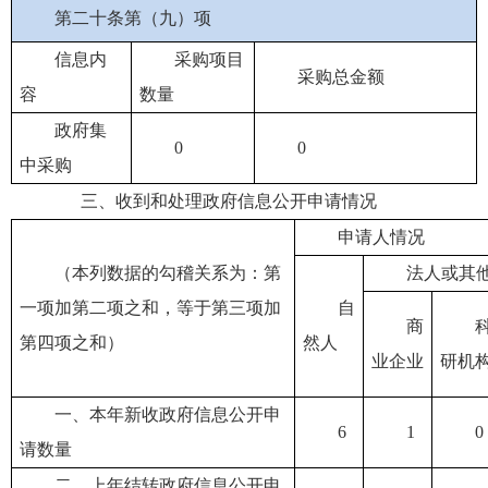
第二十条第（九）项
信息内
采购项目
采购总金额
容
数量
政府集
0
0
中采购
三、收到和处理政府信息公开申请情况
申请人情况
（本列数据的勾稽关系为：第
法人或其
一项加第二项之和，等于第三项加
自
商
第四项之和）
然人
业企业
研机
一、本年新收政府信息公开申
6
1
0
请数量
二、上年结转政府信息公开申