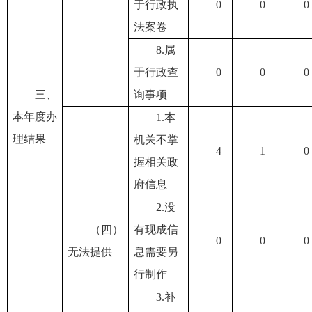
于行政执
0
0
0
法案卷
8.属
于行政查
0
0
0
三、
询事项
本年度办
1.本
理结果
机关不掌
4
1
0
握相关政
府信息
2.没
（四）
有现成信
0
0
0
无法提供
息需要另
行制作
3.补