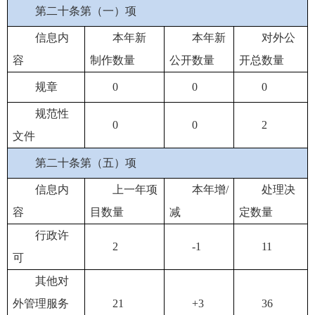
第二十条第（一）项
信息内
本年新
本年新
对外公
容
制作数量
公开数量
开总数量
规章
0
0
0
规范性
0
0
2
文件
第二十条第（五）项
信息内
上一年项
本年增/
处理决
容
目数量
减
定数量
行政许
2
-1
11
可
其他对
外管理服务
21
+3
36