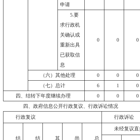
申请
5.要
求行政机
关确认或
0
0
0
重新出具
已获取信
息
（六）其他处理
0
0
0
（七）总计
6
1
0
四、结转下年度继续办理
0
0
0
四、政府信息公开行政复议、行政诉讼情况
行政复议
行政诉讼
未经复议直
结
结
其
尚
总