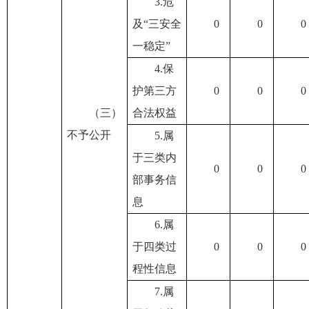
3.危
及“三安全
0
0
0
一稳定”
4.保
护第三方
0
0
0
（三）
合法权益
不予公开
5.属
于三类内
0
0
0
部事务信
息
6.属
于四类过
0
0
0
程性信息
7.属