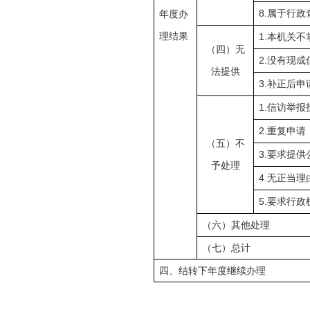
8.
年度办
属于行政
理结果
1.
本机关不
（四）无
2.
没有现成
法提供
3.
补正后申
1.
信访举报
2.
重复申请
（五）不
3.
要求提供
予处理
4.
无正当理
5.
要求行政
（六）其他处理
（七）总计
四、结转下年度继续办理