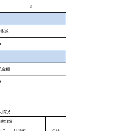
0
增
/
减
0
总金额
0
人情况
他组织
总计