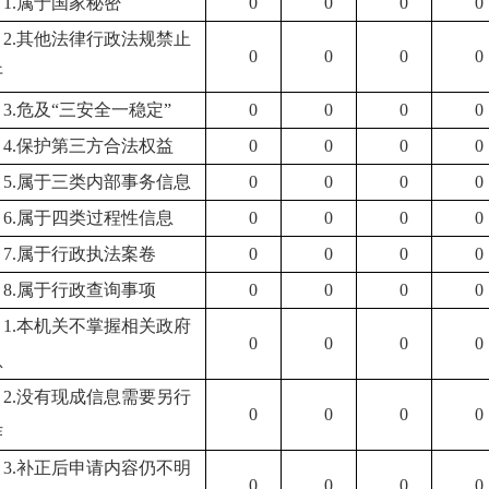
1.属于国家秘密
0
0
0
0
2.其他法律行政法规禁止
0
0
0
0
开
3.危及“三安全一稳定”
0
0
0
0
4.保护第三方合法权益
0
0
0
0
5.属于三类内部事务信息
0
0
0
0
6.属于四类过程性信息
0
0
0
0
7.属于行政执法案卷
0
0
0
0
8.属于行政查询事项
0
0
0
0
1.本机关不掌握相关政府
0
0
0
0
息
2.没有现成信息需要另行
0
0
0
0
作
3.补正后申请内容仍不明
0
0
0
0