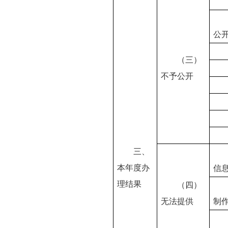
公
（三）
不予公开
三、
本年度办
信
理结果
（四）
无法提供
制