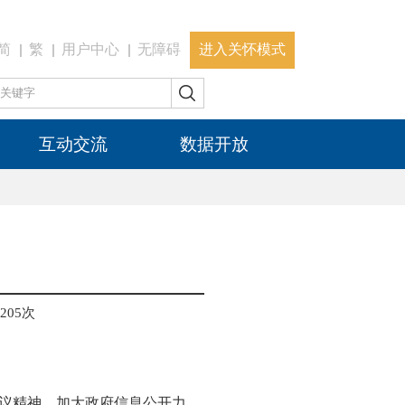
简
繁
用户中心
无障碍
进入关怀模式
互动交流
数据开放
205
次
议精神，加大政府信息公开力