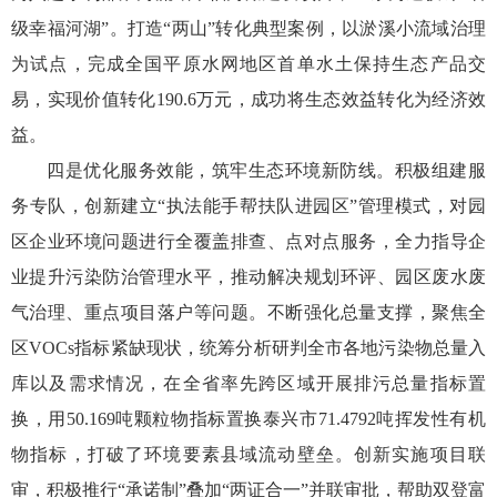
级幸福河湖”。打造“两山”转化典型案例，以淤溪小流域治理
为试点，完成全国平原水网地区首单水土保持生态产品交
易，实现价值转化190.6万元，成功将生态效益转化为经济效
益。
四是优化服务效能，筑牢生态环境新防线。积极组建服
务专队，创新建立“执法能手帮扶队进园区”管理模式，对园
区企业环境问题进行全覆盖排查、点对点服务，全力指导企
业提升污染防治管理水平，推动解决规划环评、园区废水废
气治理、重点项目落户等问题。不断强化总量支撑，聚焦全
区VOCs指标紧缺现状，统筹分析研判全市各地污染物总量入
库以及需求情况，在全省率先跨区域开展排污总量指标置
换，用50.169吨颗粒物指标置换泰兴市71.4792吨挥发性有机
物指标，打破了环境要素县域流动壁垒。创新实施项目联
审，积极推行“承诺制”叠加“两证合一”并联审批，帮助双登富