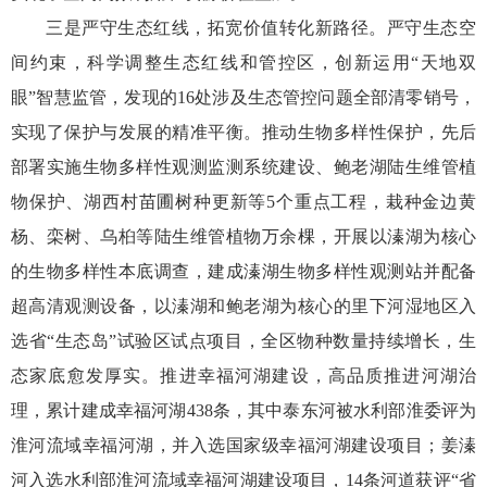
三是严守生态红线，拓宽价值转化新路径。严守生态空
间约束，科学调整生态红线和管控区，创新运用“天地双
眼”智慧监管，发现的16处涉及生态管控问题全部清零销号，
实现了保护与发展的精准平衡。推动生物多样性保护，先后
部署实施生物多样性观测监测系统建设、鲍老湖陆生维管植
物保护、湖西村苗圃树种更新等5个重点工程，栽种金边黄
杨、栾树、乌桕等陆生维管植物万余棵，开展以溱湖为核心
的生物多样性本底调查，建成溱湖生物多样性观测站并配备
超高清观测设备，以溱湖和鲍老湖为核心的里下河湿地区入
选省“生态岛”试验区试点项目，全区物种数量持续增长，生
态家底愈发厚实。推进幸福河湖建设，高品质推进河湖治
理，累计建成幸福河湖438条，其中泰东河被水利部淮委评为
淮河流域幸福河湖，并入选国家级幸福河湖建设项目；姜溱
河入选水利部淮河流域幸福河湖建设项目，14条河道获评“省