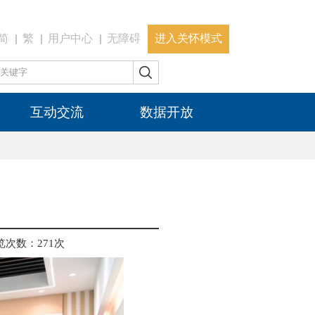
简
繁
用户中心
无障碍
进入关怀模式
互动交流
数据开放
览次数：
271
次