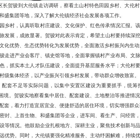
代区长贺骏到大伦镇走访调研，察看土山村特色田园乡村、大伦
和盛集团等地，深入了解大伦镇经济社会发展各项工作。
园乡村，认真听取村庄建设、文化保护、红色传承情况汇报。
旅发展，成效显著。贺骏对此表示肯定，希望土山村要持续深
文化优势、生态优势转化为发展优势，全面激活乡村振兴内生动
骏走进产业会客厅、镇史馆等地，全面掌握镇村产业布局、文
色，抓实本土人才队伍建设，全面提升基层服务水平；大伦村
村级集体经济，以产业振兴引领乡村发展，带动群众增收致富。
、配套不足等实际问题，以集中安置区建设为重要抓手，统筹
居”困境。贺骏实地察看集中居住、配套建设、土地整治等推进情
配套，着力打造宜居宜业、便捷舒适的居住环境，切实增强群众
密封、上首生物、和盛集团等企业，进车间、看生产、问经营
设等情况。他鼓励企业扎根地方、深耕主业，聚焦技术创新与
远优势。同时，大伦镇要强化精准服务、主动纾困解难，持续