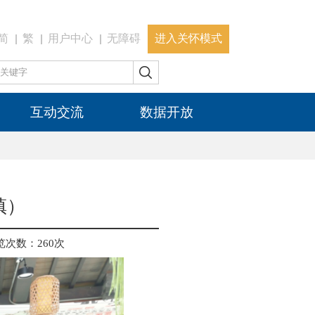
简
繁
用户中心
无障碍
进入关怀模式
互动交流
数据开放
镇）
览次数：
260
次