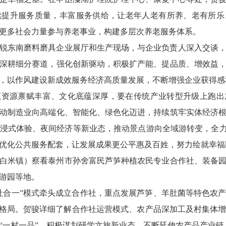
续提升服务质量，丰富服务供给，让老年人老有所养、老有所乐
更多社会力量参与养老事业，构建多层次养老服务体系。
锐东南磨料磨具企业展厅和生产现场，与企业负责人深入交谈
深耕细分赛道，强化创新驱动，积极扩产能、提品质、增效益
，以作风建设新成效服务经济高质量发展，不断增强企业获得感
镇资源禀赋丰富、文化底蕴深厚，要在传统产业转型升级上跑出
动制造业向高端化、智能化、绿色化迈进，持续筑牢实体经济
浸式体验、夜间经济等新业态，推动景点游向全域游转变，全力
优化公共服务配套，让发展成果更公平惠及百姓，努力绘就幸福
（白米镇）察看泰州市孙舍富民芦笋种植农民专业合作社、装备
游园等地。
社合一”模式牵头成立合作社，重点发展芦笋、羊肚菌等特色农
业格局。贺骏详细了解合作社运营模式、农产品深加工及村集体
“一村一品”，积极谋划研学文旅新业态，不断延伸农产品产业