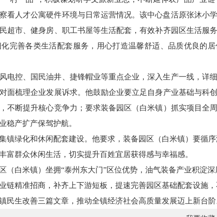
察看人才公寓硬件环境与日常运营情况。该中心盘活原张沐小学
民超市、健身房、职工书屋等生活配套，有效补齐园区生活服
细化完善各类生活配套服务，用心打造温馨舒适、品质优良的居
风电控、国民油井、捷锋帽业等重点企业，深入生产一线，详
对面梳理企业发展诉求。他鼓励企业要立足自身产业基础与科
，不断提升核心竞争力；要求装备园区（白米镇）抓实项目全
业稳产扩产保驾护航。
集镇绿化和休闲配套建设。他要求，装备园区（白米镇）要循序
丰富群众休闲生活，切实提升百姓宜居获得感与幸福感。
区（白米镇）坐拥“泰州东大门”区位优势，油气装备产业积淀
业链精准招商，补齐上下游短板，提速完善园区基础配套设施，
镇民生改善三篇文章，推动全镇经济社会高质量发展迈上新台阶