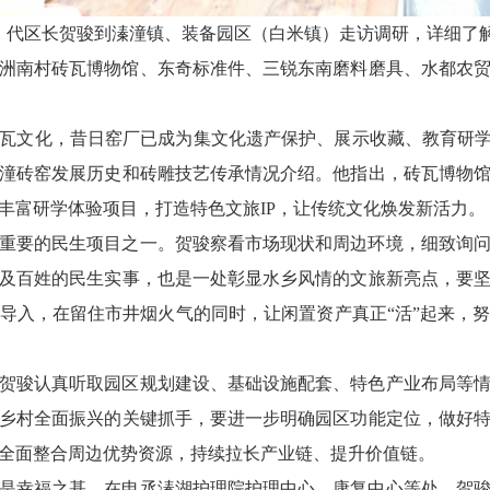
记、代区长贺骏到溱潼镇、装备园区（白米镇）走访调研，详细了
看洲南村砖瓦博物馆、东奇标准件、三锐东南磨料磨具、水都农
瓦文化，昔日窑厂已成为集文化遗产保护、展示收藏、教育研学
潼砖窑发展历史和砖雕技艺传承情况介绍。他指出，砖瓦博物
丰富研学体验项目，打造特色文旅IP，让传统文化焕发新活力。
重要的民生项目之一。贺骏察看市场现状和周边环境，细致询
及百姓的民生实事，也是一处彰显水乡风情的文旅新亮点，要
导入，在留住市井烟火气的同时，让闲置资产真正“活”起来，
贺骏认真听取园区规划建设、基础设施配套、特色产业布局等
乡村全面振兴的关键抓手，要进一步明确园区功能定位，做好
全面整合周边优势资源，持续拉长产业链、提升价值链。
是幸福之基。在申丞溱湖护理院护理中心、康复中心等处，贺