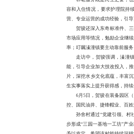
容和入住情况，要求护理院持
营、专业运营的成功经验，引导
贺骏还深入东奇标准件、三
市场应用等情况，勉励企业继续
率；叮嘱溱潼镇要主动靠前服务
走访中，贺骏强调，溱潼
能，引导企业加大技改投入，推
片，深挖水乡文化底蕴，丰富沉
生实事落实上提升获得感，持续
6月5日，贺骏在装备园区
控、国民油井、捷锋帽业、百姓
孙舍村通过“党建引领、村
步形成“三园一基地一工坊”产
予以肯定，希望该村能持续深耕