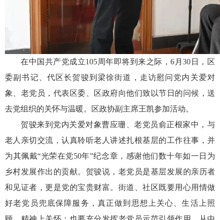
在中国共产党成立105周年即将到来之际，6月30日，区
委副书记、代区长贺骏到梁徐街道，走访慰问党内关爱对
象、老党员，代表区委、区政府向他们致以节日的问候，送
去党组织的关怀与温暖。区政协副主席王凯参加活动。
贺骏来到党内关爱对象曹应珊、老党员俞正根家中，与
老人亲切交流，认真聆听老人讲述扎根基层的工作往事，并
为其佩戴“光荣在党50年”纪念章，感谢他们数十年如一日为
乡村发展作出的贡献。贺骏说，老党员是基层发展的亲历者
和见证者，更是党的宝贵财富。街道、社区既要用心用情做
好老党员兜底保障服务，真正做到思想上关心、生活上照
顾、精神上关怀；也要充分发挥老党员示范引领作用，从中