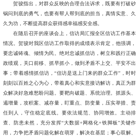
贺骏指出，对群众反映的合理合法诉求，既要有打破砂
锅问到底的勇气，也要有帮人帮到底的担当，真情实意、久
久为功，不断提高群众获得感幸福感安全感。
在随后召开的座谈会上，信访局汇报全区信访工作基本
情况。贺骏对我区信访工作取得的成绩表示肯定，他强调，
要忠诚铸魂、倾情为民。绝对忠诚抓信访，树立和践行正确
政绩观，关口前移、抓早抓小，做到矛盾不上交、平安不出
事；带着感情抓信访，“信访是送上门来的群众工作”，时时
刻刻以百姓之心为心，带着真心和实意接访解访，真正为群
众解决好急难愁盼问题。要靶向破题、系统治理。抓源头、
遏增量，攻积案、减存量，盯重点、防变量，压实举措、责
任到人，守住稳定底线。要依法规范、协同增效。主动排
查、防患未然，充分发挥“大数据+网格化+铁脚板”关键作
用，力争把矛盾问题化解在萌芽，解决在基层；事心双解、