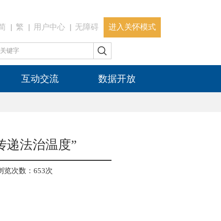
简
繁
用户中心
无障碍
进入关怀模式
互动交流
数据开放
传递法治温度”
浏览次数：
653
次