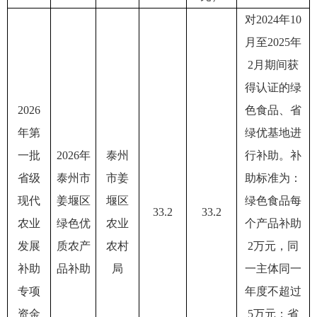
对2024年10
月至2025年
2月期间获
得认证的绿
2026
色食品、省
年第
绿优基地进
一批
2026年
泰州
行补助。补
省级
泰州市
市姜
助标准为：
现代
姜堰区
堰区
绿色食品每
33.2
33.2
农业
绿色优
农业
个产品补助
发展
质农产
农村
2万元，同
补助
品补助
局
一主体同一
专项
年度不超过
资金
5万元；省