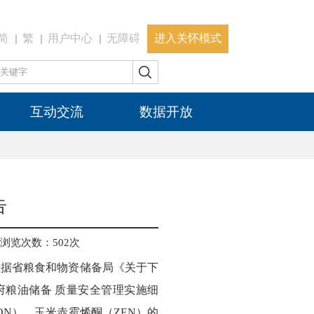
简
繁
用户中心
无障碍
进入关怀模式
互动交流
数据开放
告
浏览次数：
502
次
要根据省粮食和物资储备局《关于下
府粮油储备 质量安全管理实施细
ON）、玉米赤霉烯酮（ZEN）的