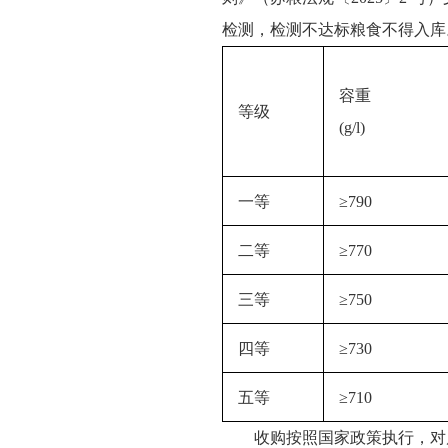
检测，检测不达标粮食不得入库
容重
等级
(g/l)
一等
≥790
二等
≥770
三等
≥750
四等
≥730
五等
≥710
收购按照国家政策执行，对