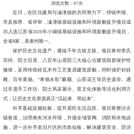
浏览次数：
87
次
近日，在区住建局与溱潼镇的共同努力下，经镇申报、
市县推荐、省评审，溱潼镇
基础设施和环境面貌提升项目
成
功入选江苏省2026年小城镇基础设施和环境面貌提升项目，
全省8家，系泰州唯一。
保护历史文化遗产，赓续千年古镇文脉。项目将对李氏
宗祠、院士旧居、八百年山茶院三大核心古建筑组群保护性
修缮，采用传统砖瓦木作工艺复原建筑原貌，同时保护好砖
雕、百年黄杨、“孝德永彰”匾额、山茶花王等历史遗存。通
过非遗手工作坊、院士风采展示、茶文化体验等活化利用方
式，让历史文化资源真正“活起来、用起来”。
补齐基础设施短板，提升居民生活品质。项目将整治古
镇巷道，治理南夹河水环境，升级全域管网、消防和水电设
施，进一步补齐老旧片区的市政短板，解决建筑安全、防洪