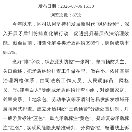
发布日期：2026-07-06 15:30
浏览次数：
87
次
今年以来，区司法局坚持和发展新时代“枫桥经验”，深
入开展矛盾纠纷排查化解行动，促进提升基层依法治理效
能。截至目前，排查化解各类矛盾纠纷3985件，调解成功率
98.5%。
念好“排”字诀，织密源头防控“一张网”。坚持预防为主、
关口前移，把矛盾纠纷排查工作做在早、做在小。依托基层
治理网格体系，由司法所工作人员、人民调解员、网格
员、“法律明白人”等组成矛盾纠纷排查小组，对婚姻家庭、
邻里关系、土地承包、劳动争议等矛盾纠纷易发多发领域开
展拉网式排查。建立矛盾纠纷“三色预警”分级处置机制，对
一般矛盾标注“蓝色”、重点矛盾标注“黄色”、疑难复杂矛盾标
注“红色”，实现风险隐患精准研判、分类管控。畅通线上诉