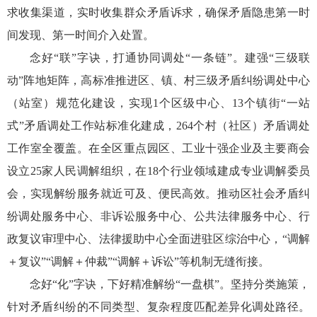
求收集渠道，实时收集群众矛盾诉求，确保矛盾隐患第一时
间发现、第一时间介入处置。
念好“联”字诀，打通协同调处“一条链”。建强“三级联
动”阵地矩阵，高标准推进区、镇、村三级矛盾纠纷调处中心
（站室）规范化建设，实现1个区级中心、13个镇街“一站
式”矛盾调处工作站标准化建成，264个村（社区）矛盾调处
工作室全覆盖。在全区重点园区、工业十强企业及主要商会
设立25家人民调解组织，在18个行业领域建成专业调解委员
会，实现解纷服务就近可及、便民高效。推动区社会矛盾纠
纷调处服务中心、非诉讼服务中心、公共法律服务中心、行
政复议审理中心、法律援助中心全面进驻区综治中心，“调解
＋复议”“调解＋仲裁”“调解＋诉讼”等机制无缝衔接。
念好“化”字诀，下好精准解纷“一盘棋”。坚持分类施策，
针对矛盾纠纷的不同类型、复杂程度匹配差异化调处路径。