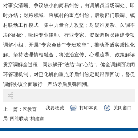
对事实清晰、争议较小的简易纠纷，由调解员当场调处、即
时办结；对跨领域、跨镇村的重点纠纷，启动部门联调、镇
村联动工作模式，集中力量合力攻坚；对疑难复杂、久调不
决的纠纷，吸纳专业律师、行业专家、资深调解员组建专项
调解小组，开展“专家会诊”“专班攻坚”，推动矛盾实质性化
解。坚持法理情相融合，将法治宣传、心理疏导、政策解读
贯穿调解全过程，同步解开“法结”与“心结”。健全调解回访闭
环管理机制，对已化解的重点矛盾纠纷定期跟踪回访，督促
调解协议全面履行，严防矛盾反弹回潮。
我要收藏
打印本页
关闭窗口
上一篇：
区教育
局“四维联动”构建家
校社一体化协同育人
新模式