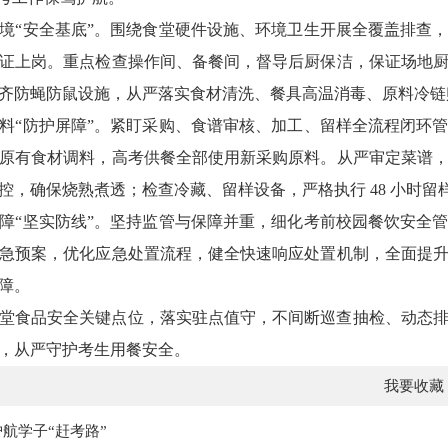
境“安全基底”。围绕食堂硬件设施、环境卫生开展全覆盖排查
证上岗。重点检查操作间、备餐间，督导后厨保洁，保证场地
齐防蝇防鼠设施，从严落实食材清洗、餐具高温消毒、原料冷链
料“防护屏障”。紧盯采购、食谱审核、加工、留样全流程闭环
原有食材调料，高考供餐全部使用新采购原料。从严审定菜谱
控，确保烧熟煮透；检查冷藏、留样设备，严格执行 48 小时留
障“坚实防线”。坚持监管与保障并重，细化考前校园餐饮安全
急预案，优化应急处置流程，健全快速响应处置机制，全面提
障。
堂食品安全关键点位，落实驻点值守，不间断巡查抽检、动态
，从严守护考生用餐安全。
我要收藏
航学子“赶考路”