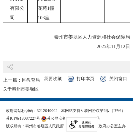
有限公
花苑1幢
司
103室
泰州市姜堰区人力资源和社会保障局
2025年11月12日
我要收藏
打印本页
关闭窗口
上一篇：
区教育局
关于泰州市姜堰区
2026年部分高中校园
公开招聘教师的公告
政府网站标识码：3212040002
本网站支持互联网协议第6版（IPV6）
下一篇：
区农业农
苏ICP备13037227号
苏公网安备 32120402000321号
村局关于2025年“新
版权所有：泰州市姜堰区人民政府
泰州市姜堰区人民政府办公室主办